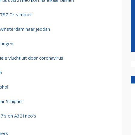
irbus A321neo kort na elkaar binnen
 787 Dreamliner
n Amsterdam naar Jeddah
tvangen
ële vlucht uit door coronavirus
n
phol
r Schiphol'
87's en A321neo's
ners