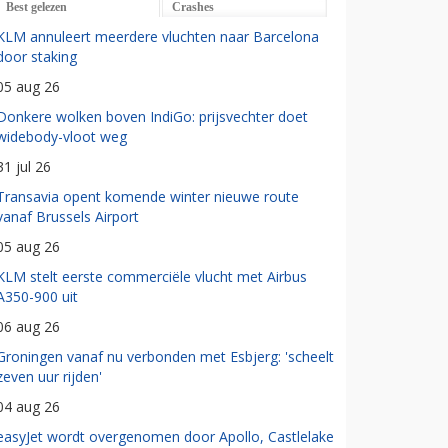
Best gelezen
Crashes
KLM annuleert meerdere vluchten naar Barcelona
door staking
05 aug 26
Donkere wolken boven IndiGo: prijsvechter doet
widebody-vloot weg
31 jul 26
Transavia opent komende winter nieuwe route
vanaf Brussels Airport
05 aug 26
KLM stelt eerste commerciële vlucht met Airbus
A350-900 uit
06 aug 26
Groningen vanaf nu verbonden met Esbjerg: 'scheelt
zeven uur rijden'
04 aug 26
easyJet wordt overgenomen door Apollo, Castlelake