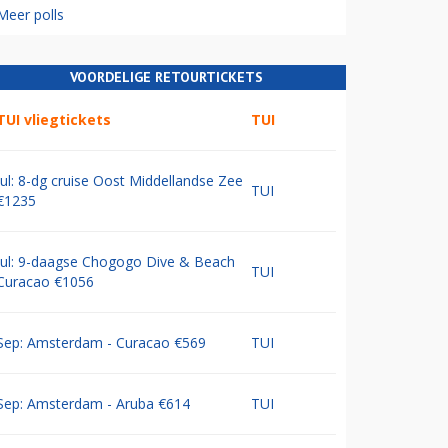
Meer polls
VOORDELIGE RETOURTICKETS
TUI vliegtickets
TUI
Jul: 8-dg cruise Oost Middellandse Zee
TUI
€1235
Jul: 9-daagse Chogogo Dive & Beach
TUI
Curacao €1056
Sep: Amsterdam - Curacao €569
TUI
Sep: Amsterdam - Aruba €614
TUI