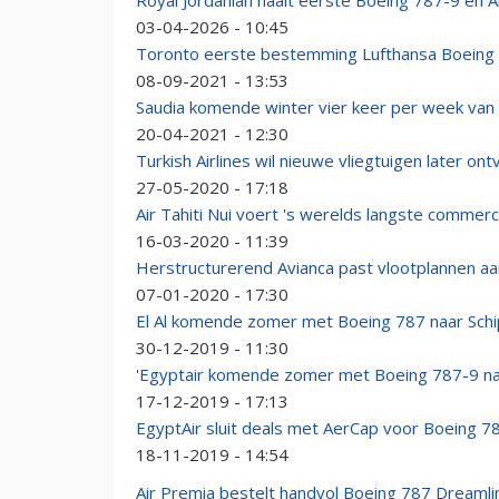
Royal Jordanian haalt eerste Boeing 787-9 én A
03-04-2026 - 10:45
Toronto eerste bestemming Lufthansa Boeing
08-09-2021 - 13:53
Saudia komende winter vier keer per week va
20-04-2021 - 12:30
Turkish Airlines wil nieuwe vliegtuigen later on
27-05-2020 - 17:18
Air Tahiti Nui voert 's werelds langste commerci
16-03-2020 - 11:39
Herstructurerend Avianca past vlootplannen aa
07-01-2020 - 17:30
El Al komende zomer met Boeing 787 naar Schi
30-12-2019 - 11:30
'Egyptair komende zomer met Boeing 787-9 naa
17-12-2019 - 17:13
EgyptAir sluit deals met AerCap voor Boeing 7
18-11-2019 - 14:54
Air Premia bestelt handvol Boeing 787 Dreamli