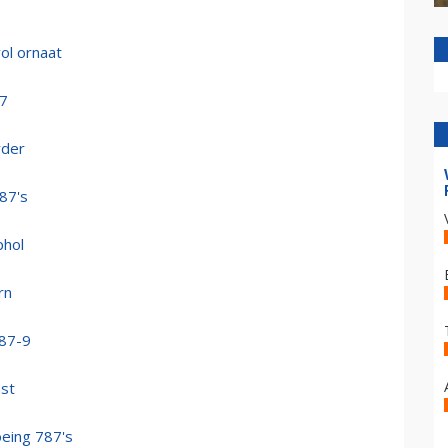
ol ornaat
87
rder
87's
phol
rn
787-9
nst
oeing 787's