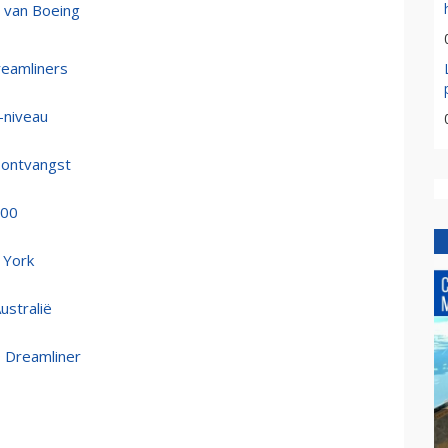
n van Boeing
reamliners
-niveau
 ontvangst
300
 York
ustralië
 Dreamliner