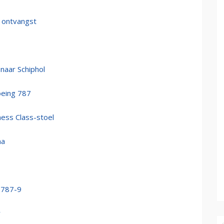
 ontvangst
naar Schiphol
oeing 787
ness Class-stoel
na
 787-9
r