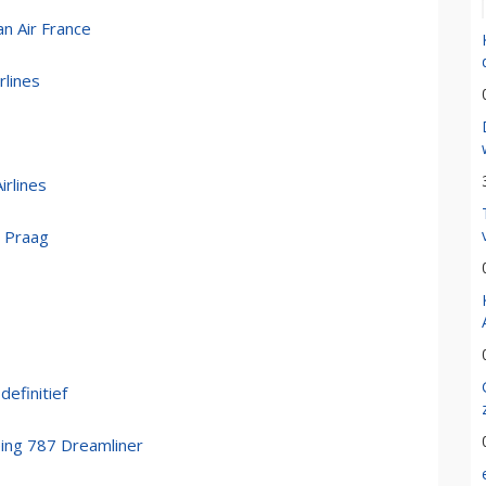
an Air France
rlines
irlines
r Praag
efinitief
eing 787 Dreamliner