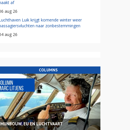
haakt af
06 aug 26
Luchthaven Luik krijgt komende winter weer
passagiersvluchten naar zonbestemmingen
04 aug 26
COLUMNS
MIJNBOUW, EU EN LUCHTVAART