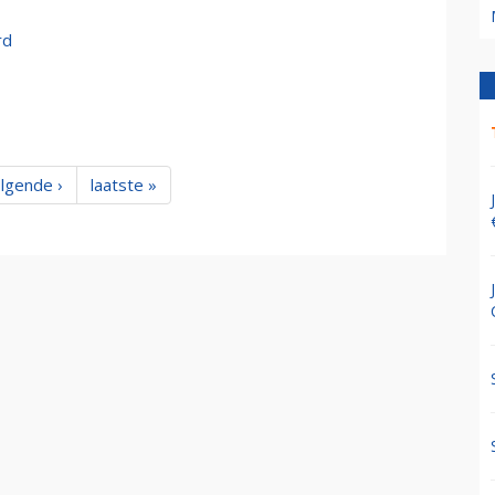
rd
lgende ›
laatste »