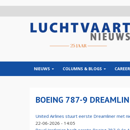
Overslaan
en
naar
de
inhoud
gaan
NIEUWS
COLUMNS & BLOGS
CAREER
BOEING 787-9 DREAMLIN
United Airlines stuurt eerste Dreamliner met n
22-06-2026 - 14:05