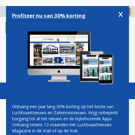
Overslaan
en
x
Digitaal Magazine
Registreer
Check in
naar
Profiteer nu van 30% korting
de
inhoud
gaan
Magazine
Podcasts
Vacatures
Toggl
naviga
Ontvang een jaar lang 30% korting op het beste van
Luchtvaartnieuws en Zakenreisnieuws. Krijg onbeperkt
toegang tot al het nieuws en de bijbehorende Apps.
AIR FRANCE STELT BOEING
Ontvang tevens 12 maanden het Luchtvaartnieuws
787 IN COMMERCIËLE DIENST
Magazine in de mail of op de mat.