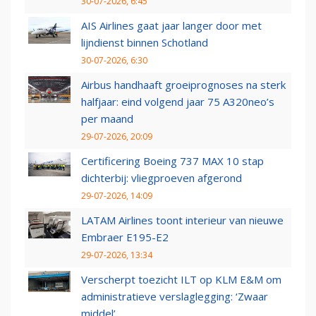
30-07-2026, 6:45
AIS Airlines gaat jaar langer door met
lijndienst binnen Schotland
30-07-2026, 6:30
Airbus handhaaft groeiprognoses na sterk
halfjaar: eind volgend jaar 75 A320neo’s
per maand
29-07-2026, 20:09
Certificering Boeing 737 MAX 10 stap
dichterbij: vliegproeven afgerond
29-07-2026, 14:09
LATAM Airlines toont interieur van nieuwe
Embraer E195-E2
29-07-2026, 13:34
Verscherpt toezicht ILT op KLM E&M om
administratieve verslaglegging: ‘Zwaar
middel’