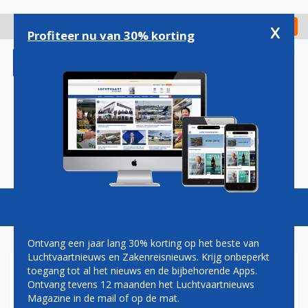
Overslaan
en
x
Digitaal Magazine
Registreer
Check in
naar
Profiteer nu van 30% korting
de
inhoud
gaan
Magazine
Podcasts
Vacatures
Toggl
naviga
Ontvang een jaar lang 30% korting op het beste van
Luchtvaartnieuws en Zakenreisnieuws. Krijg onbeperkt
toegang tot al het nieuws en de bijbehorende Apps.
EGYPTAIR MODERNISEERT
Ontvang tevens 12 maanden het Luchtvaartnieuws
VLOOT MET BOEING 787-9
Magazine in de mail of op de mat.