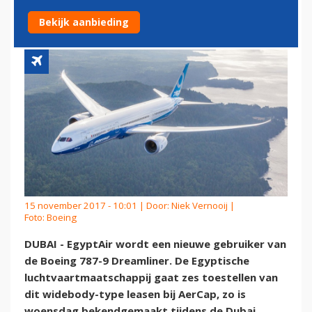
DREAMLINER
Bekijk aanbieding
15 november 2017 - 10:01 | Door:
Niek Vernooij
|
Foto: Boeing
DUBAI - EgyptAir wordt een nieuwe gebruiker van
de Boeing 787-9 Dreamliner. De Egyptische
luchtvaartmaatschappij gaat zes toestellen van
dit widebody-type leasen bij AerCap, zo is
woensdag bekendgemaakt tijdens de Dubai