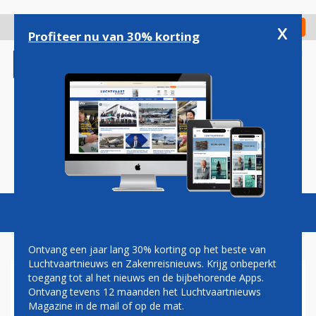
Overslaan
en
x
Digitaal Magazine
Registreer
Check in
naar
Profiteer nu van 30% korting
de
inhoud
gaan
Magazine
Podcasts
Vacatures
Toggl
naviga
Ontvang een jaar lang 30% korting op het beste van
Luchtvaartnieuws en Zakenreisnieuws. Krijg onbeperkt
toegang tot al het nieuws en de bijbehorende Apps.
EL AL ONTHULT BOEING 787
Ontvang tevens 12 maanden het Luchtvaartnieuws
IN HISTORISCHE KLEUREN
Magazine in de mail of op de mat.