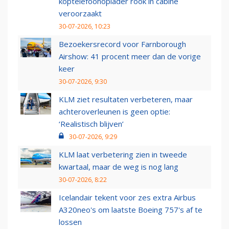
koptelefoonoplader rook in cabine
veroorzaakt
30-07-2026, 10:23
Bezoekersrecord voor Farnborough
Airshow: 41 procent meer dan de vorige
keer
30-07-2026, 9:30
KLM ziet resultaten verbeteren, maar
achteroverleunen is geen optie:
‘Realistisch blijven’
30-07-2026, 9:29
KLM laat verbetering zien in tweede
kwartaal, maar de weg is nog lang
30-07-2026, 8:22
Icelandair tekent voor zes extra Airbus
A320neo's om laatste Boeing 757's af te
lossen