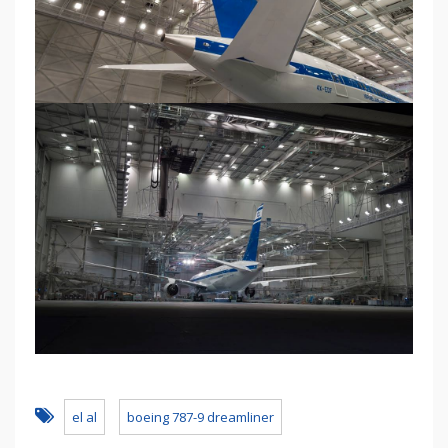
el al
boeing 787-9 dreamliner