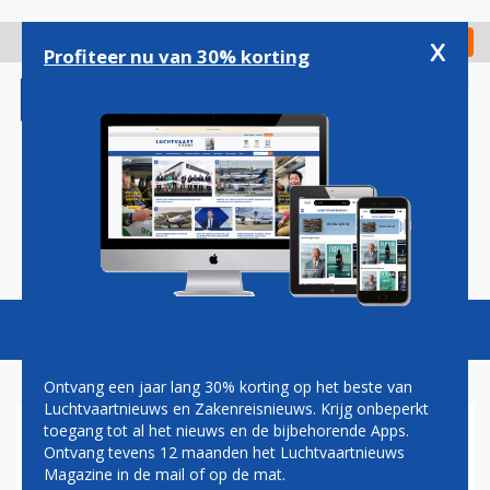
Overslaan
en
x
Digitaal Magazine
Registreer
Check in
naar
Profiteer nu van 30% korting
de
inhoud
gaan
Magazine
Podcasts
Vacatures
Toggl
naviga
Ontvang een jaar lang 30% korting op het beste van
Luchtvaartnieuws en Zakenreisnieuws. Krijg onbeperkt
toegang tot al het nieuws en de bijbehorende Apps.
AANTAL ORDERS VOOR
Ontvang tevens 12 maanden het Luchtvaartnieuws
BOEING 787 PASSEERT DE
Magazine in de mail of op de mat.