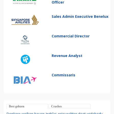
Officer
Sales Admin Executive Benelux
Commercial Director
Revenue Analyst
Commissaris
Best gelezen
Crashes
Donkere wolken boven IndiGo: prijsvechter doet widebody-