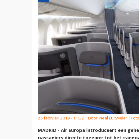
25 februari 2019 - 11:32 | Door:
Neal Luitwieler
| Foto
MADRID - Air Europa introduceert een gehee
passagiers directe toegang tot het gangp