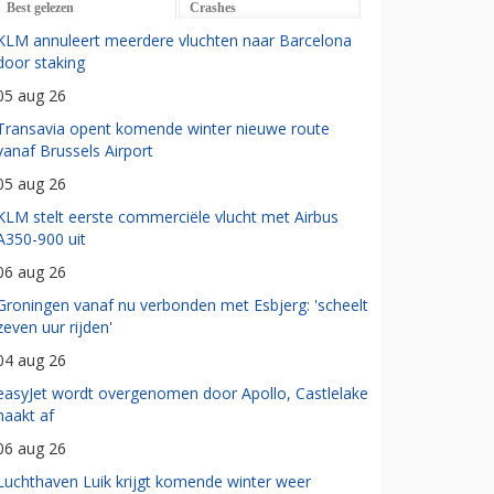
Best gelezen
Crashes
KLM annuleert meerdere vluchten naar Barcelona
door staking
05 aug 26
Transavia opent komende winter nieuwe route
vanaf Brussels Airport
05 aug 26
KLM stelt eerste commerciële vlucht met Airbus
A350-900 uit
06 aug 26
Groningen vanaf nu verbonden met Esbjerg: 'scheelt
zeven uur rijden'
04 aug 26
easyJet wordt overgenomen door Apollo, Castlelake
haakt af
06 aug 26
Luchthaven Luik krijgt komende winter weer