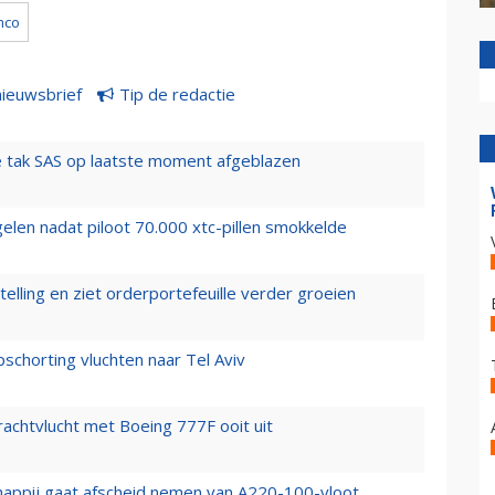
mco
nieuwsbrief
Tip de redactie
 tak SAS op laatste moment afgeblazen
elen nadat piloot 70.000 xtc-pillen smokkelde
elling en ziet orderportefeuille verder groeien
chorting vluchten naar Tel Aviv
vrachtvlucht met Boeing 777F ooit uit
happij gaat afscheid nemen van A220-100-vloot