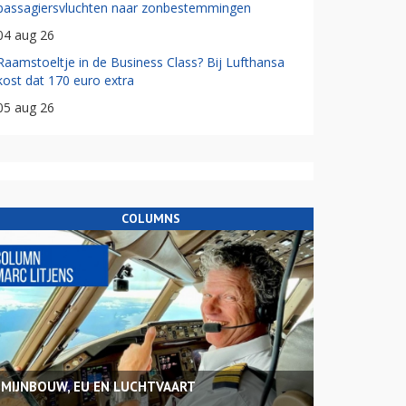
passagiersvluchten naar zonbestemmingen
04 aug 26
Raamstoeltje in de Business Class? Bij Lufthansa
kost dat 170 euro extra
05 aug 26
COLUMNS
MIJNBOUW, EU EN LUCHTVAART