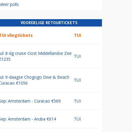
Meer polls
VOORDELIGE RETOURTICKETS
TUI vliegtickets
TUI
Jul: 8-dg cruise Oost Middellandse Zee
TUI
€1235
Jul: 9-daagse Chogogo Dive & Beach
TUI
Curacao €1056
Sep: Amsterdam - Curacao €569
TUI
Sep: Amsterdam - Aruba €614
TUI