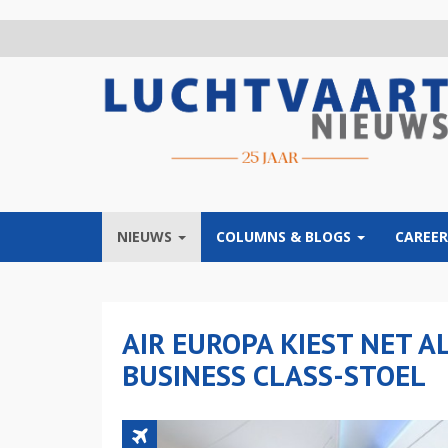
Overslaan
en
naar
de
inhoud
gaan
NIEUWS
COLUMNS & BLOGS
CAREER
AIR EUROPA KIEST NET A
BUSINESS CLASS-STOEL