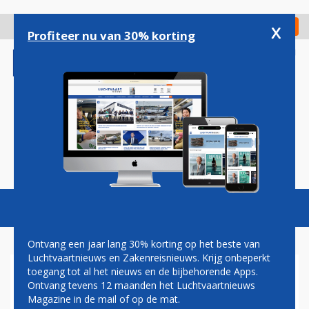
Overslaan
en
x
Digitaal Magazine
Registreer
Check in
naar
Profiteer nu van 30% korting
de
inhoud
gaan
Magazine
Podcasts
Vacatures
Toggl
naviga
Ontvang een jaar lang 30% korting op het beste van
Luchtvaartnieuws en Zakenreisnieuws. Krijg onbeperkt
toegang tot al het nieuws en de bijbehorende Apps.
BOEING LEVERT EERSTE
Ontvang tevens 12 maanden het Luchtvaartnieuws
BOEING 787-9 AF IN AFRIKA
Magazine in de mail of op de mat.