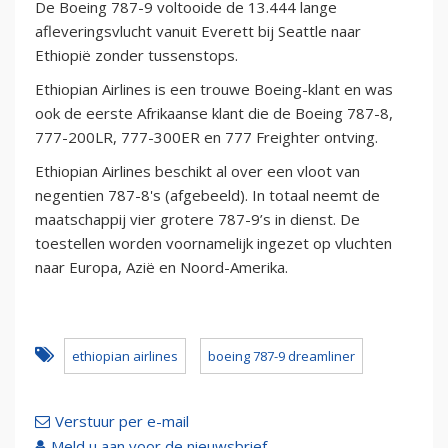
De Boeing 787-9 voltooide de 13.444 lange
afleveringsvlucht vanuit Everett bij Seattle naar
Ethiopië zonder tussenstops.
Ethiopian Airlines is een trouwe Boeing-klant en was
ook de eerste Afrikaanse klant die de Boeing 787-8,
777-200LR, 777-300ER en 777 Freighter ontving.
Ethiopian Airlines beschikt al over een vloot van
negentien 787-8's (afgebeeld). In totaal neemt de
maatschappij vier grotere 787-9’s in dienst. De
toestellen worden voornamelijk ingezet op vluchten
naar Europa, Azië en Noord-Amerika.
ethiopian airlines
boeing 787-9 dreamliner
Verstuur per e-mail
Meld u aan voor de nieuwsbrief