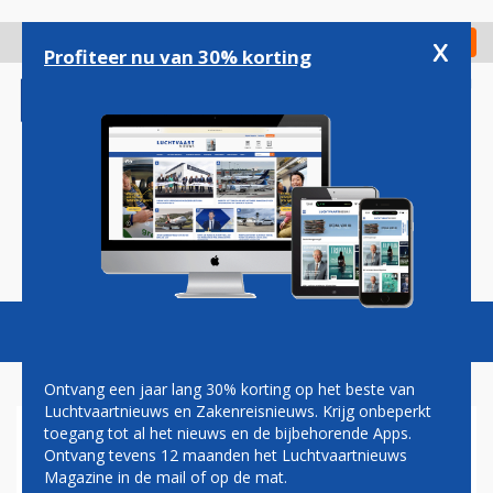
Overslaan
en
x
Digitaal Magazine
Registreer
Check in
naar
Profiteer nu van 30% korting
de
inhoud
gaan
Magazine
Podcasts
Vacatures
Toggl
naviga
Ontvang een jaar lang 30% korting op het beste van
Luchtvaartnieuws en Zakenreisnieuws. Krijg onbeperkt
toegang tot al het nieuws en de bijbehorende Apps.
QANTAS MET NIEUWE
Ontvang tevens 12 maanden het Luchtvaartnieuws
DREAMLINER NAAR
Magazine in de mail of op de mat.