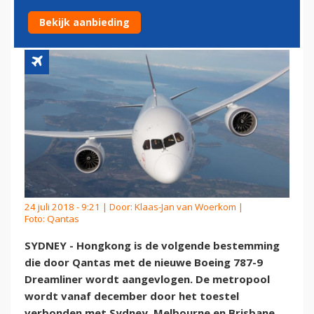
HONGKONG
Bekijk aanbieding
24 juli 2018 - 9:21 | Door:
Klaas-Jan van Woerkom
|
Foto: Qantas
SYDNEY - Hongkong is de volgende bestemming
die door Qantas met de nieuwe Boeing 787-9
Dreamliner wordt aangevlogen. De metropool
wordt vanaf december door het toestel
verbonden met Sydney, Melbourne en Brisbane.