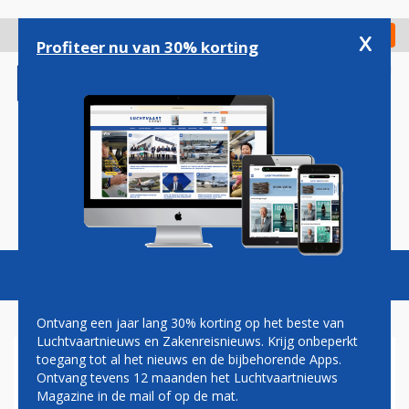
Overslaan
en
x
Digitaal Magazine
Registreer
Check in
naar
Profiteer nu van 30% korting
de
inhoud
gaan
Magazine
Podcasts
Vacatures
Toggl
naviga
Ontvang een jaar lang 30% korting op het beste van
Luchtvaartnieuws en Zakenreisnieuws. Krijg onbeperkt
toegang tot al het nieuws en de bijbehorende Apps.
BOEING 787-9 DREAMLINER
Ontvang tevens 12 maanden het Luchtvaartnieuws
Magazine in de mail of op de mat.