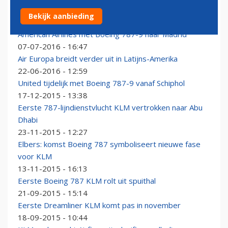
Ruili Airlines versterkt vloot met zes Boeing 787-9's
Bekijk aanbieding
13-07-2016 - 14:15
American Airlines met Boeing 787-9 naar Madrid
07-07-2016 - 16:47
Air Europa breidt verder uit in Latijns-Amerika
22-06-2016 - 12:59
United tijdelijk met Boeing 787-9 vanaf Schiphol
17-12-2015 - 13:38
Eerste 787-lijndienstvlucht KLM vertrokken naar Abu
Dhabi
23-11-2015 - 12:27
Elbers: komst Boeing 787 symboliseert nieuwe fase
voor KLM
13-11-2015 - 16:13
Eerste Boeing 787 KLM rolt uit spuithal
21-09-2015 - 15:14
Eerste Dreamliner KLM komt pas in november
18-09-2015 - 10:44