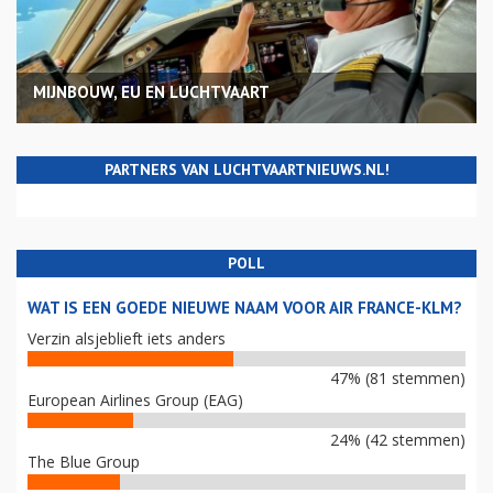
MIJNBOUW, EU EN LUCHTVAART
PARTNERS VAN LUCHTVAARTNIEUWS.NL!
POLL
WAT IS EEN GOEDE NIEUWE NAAM VOOR AIR FRANCE-KLM?
Verzin alsjeblieft iets anders
47% (81 stemmen)
European Airlines Group (EAG)
24% (42 stemmen)
The Blue Group