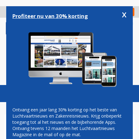
Overslaan
en
x
Digitaal Magazine
Registreer
Check in
naar
Profiteer nu van 30% korting
de
inhoud
gaan
Magazine
Podcasts
Vacatures
Toggl
naviga
Ontvang een jaar lang 30% korting op het beste van
Luchtvaartnieuws en Zakenreisnieuws. Krijg onbeperkt
toegang tot al het nieuws en de bijbehorende Apps.
HAWAIIAN AIRLINES MAAKT
Ontvang tevens 12 maanden het Luchtvaartnieuws
ORDER VOOR BOEING 787
Magazine in de mail of op de mat.