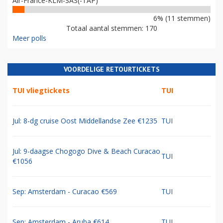
Air-France-KLM-SAS(-TAP)
6% (11 stemmen)
Totaal aantal stemmen: 170
Meer polls
VOORDELIGE RETOURTICKETS
TUI vliegtickets
TUI
Jul: 8-dg cruise Oost Middellandse Zee €1235
TUI
Jul: 9-daagse Chogogo Dive & Beach Curacao
TUI
€1056
Sep: Amsterdam - Curacao €569
TUI
Sep: Amsterdam - Aruba €614
TUI