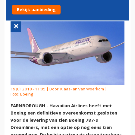
DEFINITIEF
Bekijk aanbieding
19 juli 2018 - 11:05 | Door:
Klaas-Jan van Woerkom
|
Foto: Boeing
FARNBOROUGH - Hawaiian Airlines heeft met
Boeing een definitieve overeenkomst gesloten
voor de levering van tien Boeing 787-9
Dreamliners, met een optie op nog eens tien
exemplaren. De luchtvaartmaatschappij verkoos