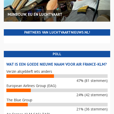
MIJNBOUW, EU EN LUCHTVAART
PARTNERS VAN LUCHTVAARTNIEUWS.NL!
POLL
WAT IS EEN GOEDE NIEUWE NAAM VOOR AIR FRANCE-KLM?
Verzin alsjeblieft iets anders
47% (81 stemmen)
European Airlines Group (EAG)
24% (42 stemmen)
The Blue Group
21% (36 stemmen)