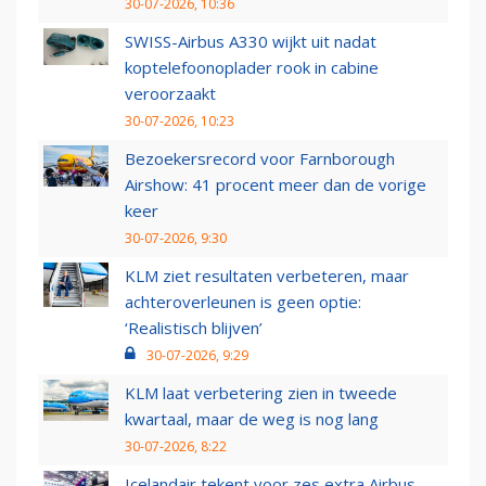
30-07-2026, 10:36
SWISS-Airbus A330 wijkt uit nadat
koptelefoonoplader rook in cabine
veroorzaakt
30-07-2026, 10:23
Bezoekersrecord voor Farnborough
Airshow: 41 procent meer dan de vorige
keer
30-07-2026, 9:30
KLM ziet resultaten verbeteren, maar
achteroverleunen is geen optie:
‘Realistisch blijven’
30-07-2026, 9:29
KLM laat verbetering zien in tweede
kwartaal, maar de weg is nog lang
30-07-2026, 8:22
Icelandair tekent voor zes extra Airbus