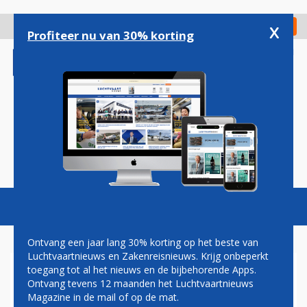
Overslaan
en
x
Digitaal Magazine
Registreer
Check in
naar
Profiteer nu van 30% korting
de
inhoud
gaan
Magazine
Podcasts
Vacatures
Toggl
naviga
Ontvang een jaar lang 30% korting op het beste van
Luchtvaartnieuws en Zakenreisnieuws. Krijg onbeperkt
toegang tot al het nieuws en de bijbehorende Apps.
SINGAPORE AIRLINES OPENT
Ontvang tevens 12 maanden het Luchtvaartnieuws
LIJNDIENST NAAR BRUSSEL
Magazine in de mail of op de mat.