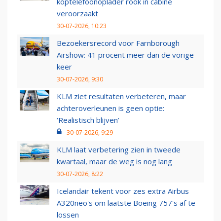
koptelefoonoplader rook in cabine
veroorzaakt
30-07-2026, 10:23
Bezoekersrecord voor Farnborough
Airshow: 41 procent meer dan de vorige
keer
30-07-2026, 9:30
KLM ziet resultaten verbeteren, maar
achteroverleunen is geen optie:
‘Realistisch blijven’
30-07-2026, 9:29
KLM laat verbetering zien in tweede
kwartaal, maar de weg is nog lang
30-07-2026, 8:22
Icelandair tekent voor zes extra Airbus
A320neo's om laatste Boeing 757's af te
lossen