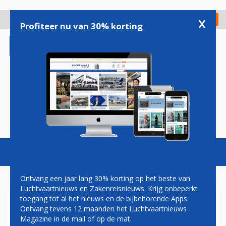
Overslaan
en
x
Digitaal Magazine
Registreer
Check in
naar
Profiteer nu van 30% korting
de
inhoud
gaan
Magazine
Podcasts
Vacatures
Toggl
naviga
Ontvang een jaar lang 30% korting op het beste van
Luchtvaartnieuws en Zakenreisnieuws. Krijg onbeperkt
toegang tot al het nieuws en de bijbehorende Apps.
CONSUMENT EIST STEEDS
Ontvang tevens 12 maanden het Luchtvaartnieuws
SNELLER GELD BIJ
Magazine in de mail of op de mat.