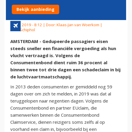
VLUCHTVERTRAGING
Bekijk aanbieding
24 juli 2019 - 8:12 | Door:
Klaas-Jan van Woerkom
|
Foto: Schiphol
AMSTERDAM - Gedupeerde passagiers eisen
steeds sneller een financiële vergoeding als hun
vlucht vertraagd is. Volgens de
Consumentenbond dient ruim 36 procent al
binnen twee tot drie dagen een schadeclaim in bij
de luchtvaartmaatschappij.
In 2013 deden consumenten er gemiddeld nog 59
dagen over om zich te melden, in 2019 was dat al
teruggelopen naar negentien dagen. Volgens de
Consumentenbond en partner EUclaim, die
samenwerken binnen de Consumentenbond
Claimservice, dienen reizigers soms zelfs al op
voorhand een claim in, bijvoorbeeld bij een