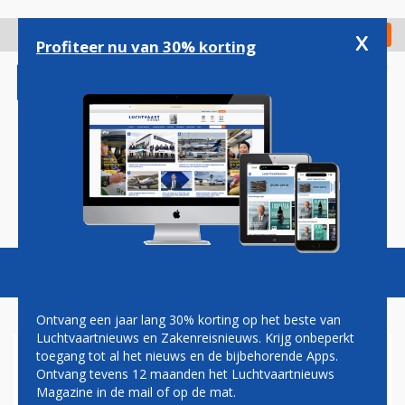
Overslaan
en
x
Digitaal Magazine
Registreer
Check in
naar
Profiteer nu van 30% korting
de
inhoud
gaan
Magazine
Podcasts
Vacatures
Toggl
naviga
Ontvang een jaar lang 30% korting op het beste van
Luchtvaartnieuws en Zakenreisnieuws. Krijg onbeperkt
toegang tot al het nieuws en de bijbehorende Apps.
EUCLAIM
Ontvang tevens 12 maanden het Luchtvaartnieuws
Magazine in de mail of op de mat.