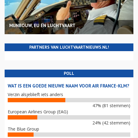
MIJNBOUW, EU EN LUCHTVAART
PARTNERS VAN LUCHTVAARTNIEUWS.NL!
POLL
WAT IS EEN GOEDE NIEUWE NAAM VOOR AIR FRANCE-KLM?
Verzin alsjeblieft iets anders
47% (81 stemmen)
European Airlines Group (EAG)
24% (42 stemmen)
The Blue Group