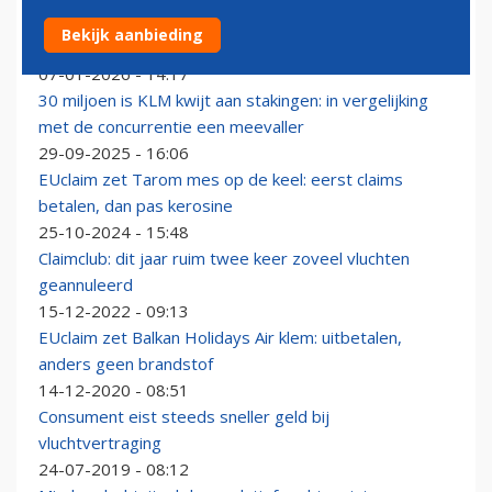
Wat gaan de 2.000 geannuleerde vluchten door dik pak
Bekijk aanbieding
sneeuw KLM en Schiphol kosten?
07-01-2026 - 14:17
30 miljoen is KLM kwijt aan stakingen: in vergelijking
met de concurrentie een meevaller
29-09-2025 - 16:06
EUclaim zet Tarom mes op de keel: eerst claims
betalen, dan pas kerosine
25-10-2024 - 15:48
Claimclub: dit jaar ruim twee keer zoveel vluchten
geannuleerd
15-12-2022 - 09:13
EUclaim zet Balkan Holidays Air klem: uitbetalen,
anders geen brandstof
14-12-2020 - 08:51
Consument eist steeds sneller geld bij
vluchtvertraging
24-07-2019 - 08:12