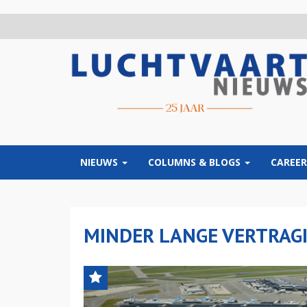
Overslaan
en
naar
de
inhoud
gaan
NIEUWS
COLUMNS & BLOGS
CAREER
MINDER LANGE VERTRAG