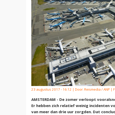
23 augustus 2017 - 16:12 | Door:
Reismedia / ANP
| F
AMSTERDAM - De zomer verloopt vooralsnog
Er hebben zich relatief weinig incidenten 
van meer dan drie uur zorgden. Dat conclu