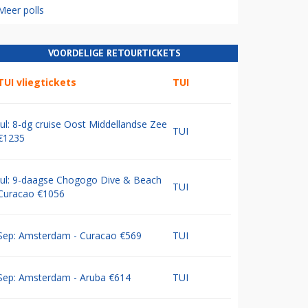
Meer polls
VOORDELIGE RETOURTICKETS
TUI vliegtickets
TUI
Jul: 8-dg cruise Oost Middellandse Zee
TUI
€1235
Jul: 9-daagse Chogogo Dive & Beach
TUI
Curacao €1056
Sep: Amsterdam - Curacao €569
TUI
Sep: Amsterdam - Aruba €614
TUI