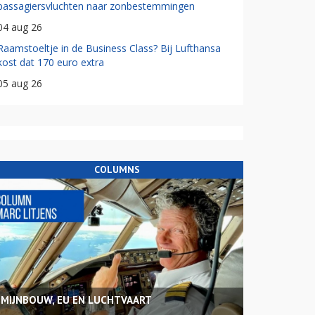
passagiersvluchten naar zonbestemmingen
04 aug 26
Raamstoeltje in de Business Class? Bij Lufthansa
kost dat 170 euro extra
05 aug 26
COLUMNS
MIJNBOUW, EU EN LUCHTVAART