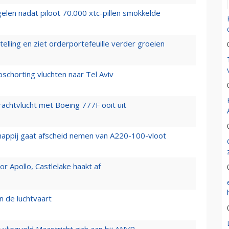
elen nadat piloot 70.000 xtc-pillen smokkelde
elling en ziet orderportefeuille verder groeien
chorting vluchten naar Tel Aviv
vrachtvlucht met Boeing 777F ooit uit
happij gaat afscheid nemen van A220-100-vloot
 Apollo, Castlelake haakt af
n de luchtvaart
t vliegveld Maastricht zich aan bij ANVR