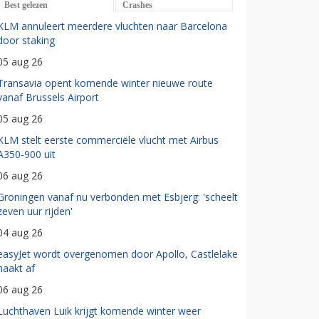
Best gelezen
Crashes
KLM annuleert meerdere vluchten naar Barcelona
door staking
05 aug 26
Transavia opent komende winter nieuwe route
vanaf Brussels Airport
05 aug 26
KLM stelt eerste commerciële vlucht met Airbus
A350-900 uit
06 aug 26
Groningen vanaf nu verbonden met Esbjerg: 'scheelt
zeven uur rijden'
04 aug 26
easyJet wordt overgenomen door Apollo, Castlelake
haakt af
06 aug 26
Luchthaven Luik krijgt komende winter weer