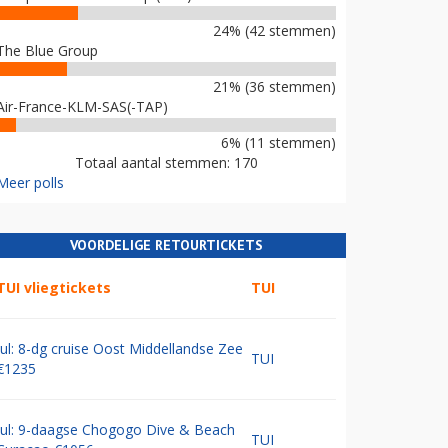
24% (42 stemmen)
The Blue Group
21% (36 stemmen)
Air-France-KLM-SAS(-TAP)
6% (11 stemmen)
Totaal aantal stemmen: 170
Meer polls
VOORDELIGE RETOURTICKETS
TUI vliegtickets
TUI
Jul: 8-dg cruise Oost Middellandse Zee
TUI
€1235
Jul: 9-daagse Chogogo Dive & Beach
TUI