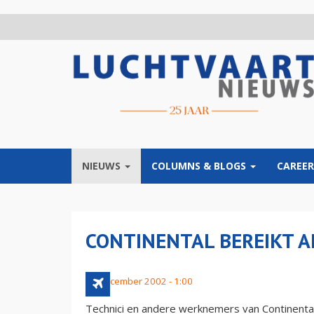
Overslaan
en
naar
de
inhoud
gaan
NIEUWS
COLUMNS & BLOGS
CAREER
CONTINENTAL BEREIKT 
29 december 2002 - 1:00
Technici en andere werknemers van Continental 