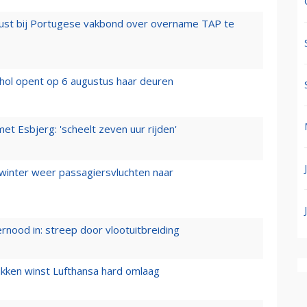
rust bij Portugese vakbond over overname TAP te
hol opent op 6 augustus haar deuren
t Esbjerg: 'scheelt zeven uur rijden'
 winter weer passagiersvluchten naar
ernood in: streep door vlootuitbreiding
ukken winst Lufthansa hard omlaag