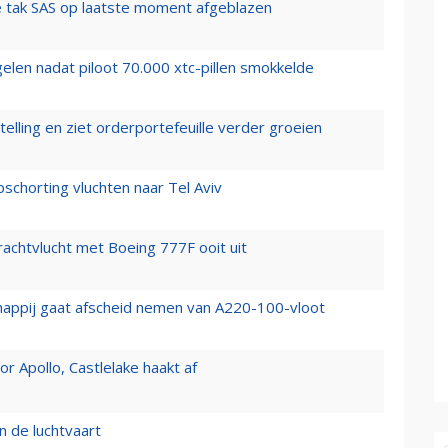
 tak SAS op laatste moment afgeblazen
elen nadat piloot 70.000 xtc-pillen smokkelde
elling en ziet orderportefeuille verder groeien
chorting vluchten naar Tel Aviv
vrachtvlucht met Boeing 777F ooit uit
happij gaat afscheid nemen van A220-100-vloot
 Apollo, Castlelake haakt af
n de luchtvaart