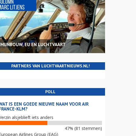
MIJNBOUW, EU EN LUCHTVAART
PARTNERS VAN LUCHTVAARTNIEUWS.NL!
POLL
WAT IS EEN GOEDE NIEUWE NAAM VOOR AIR
FRANCE-KLM?
Verzin alsjeblieft iets anders
47% (81 stemmen)
European Airlines Group (EAG)