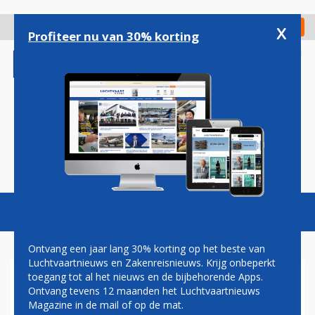
Overslaan
en
x
Digitaal Magazine
Registreer
Check in
naar
Profiteer nu van 30% korting
de
inhoud
gaan
Magazine
Podcasts
Vacatures
Toggl
naviga
Ontvang een jaar lang 30% korting op het beste van
Luchtvaartnieuws en Zakenreisnieuws. Krijg onbeperkt
toegang tot al het nieuws en de bijbehorende Apps.
DELTA SCHRAPT WEER ROUTE
Ontvang tevens 12 maanden het Luchtvaartnieuws
NAAR DUITSLAND, OOK
Magazine in de mail of op de mat.