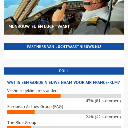
MIJNBOUW, EU EN LUCHTVAART
PARTNERS VAN LUCHTVAARTNIEUWS.NL!
POLL
WAT IS EEN GOEDE NIEUWE NAAM VOOR AIR FRANCE-KLM?
Verzin alsjeblieft iets anders
47% (81 stemmen)
European Airlines Group (EAG)
24% (42 stemmen)
The Blue Group