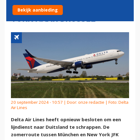
MINDER VAAK VAN NEW
Bekijk aanbieding
YORK NAAR BRUSSEL
20 september 2024 - 10:57 | Door:
onze redactie
| Foto: Delta
Air Lines
Delta Air Lines heeft opnieuw besloten om een
lijndienst naar Duitsland te schrappen. De
zomerroute tussen München en New York JFK