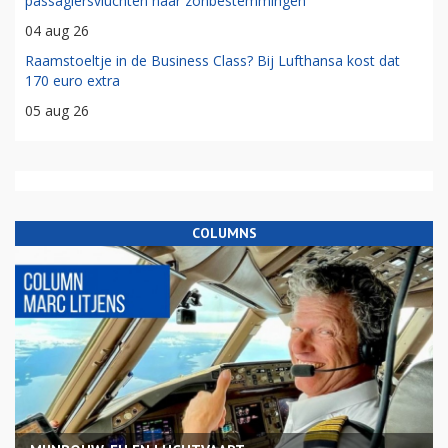
passagiersvluchten naar zonbestemmingen
04 aug 26
Raamstoeltje in de Business Class? Bij Lufthansa kost dat
170 euro extra
05 aug 26
COLUMNS