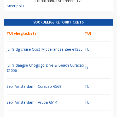
Totaal aantal stemmen: 170
Meer polls
VOORDELIGE RETOURTICKETS
TUI vliegtickets
TUI
Jul: 8-dg cruise Oost Middellandse Zee €1235
TUI
Jul: 9-daagse Chogogo Dive & Beach Curacao
TUI
€1056
Sep: Amsterdam - Curacao €569
TUI
Sep: Amsterdam - Aruba €614
TUI