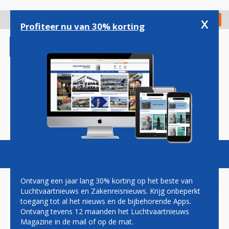
Overslaan
en
x
Digitaal Magazine
Registreer
Check in
naar
Profiteer nu van 30% korting
de
inhoud
gaan
Magazine
Podcasts
Vacatures
Toggl
naviga
Ontvang een jaar lang 30% korting op het beste van
Luchtvaartnieuws en Zakenreisnieuws. Krijg onbeperkt
toegang tot al het nieuws en de bijbehorende Apps.
NEW YORK JFK
Ontvang tevens 12 maanden het Luchtvaartnieuws
Magazine in de mail of op de mat.