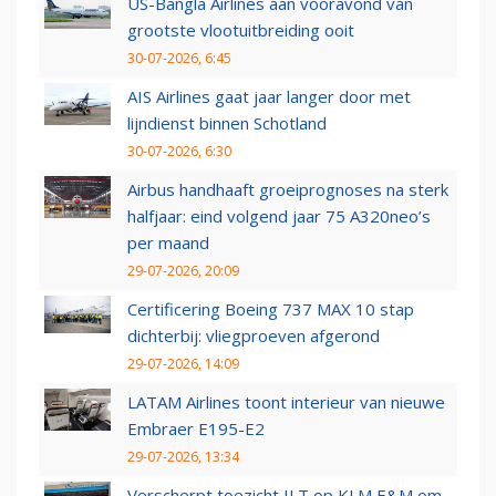
US-Bangla Airlines aan vooravond van
grootste vlootuitbreiding ooit
30-07-2026, 6:45
AIS Airlines gaat jaar langer door met
lijndienst binnen Schotland
30-07-2026, 6:30
Airbus handhaaft groeiprognoses na sterk
halfjaar: eind volgend jaar 75 A320neo’s
per maand
29-07-2026, 20:09
Certificering Boeing 737 MAX 10 stap
dichterbij: vliegproeven afgerond
29-07-2026, 14:09
LATAM Airlines toont interieur van nieuwe
Embraer E195-E2
29-07-2026, 13:34
Verscherpt toezicht ILT op KLM E&M om