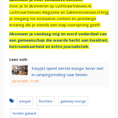
Door je te abonneren op Luchtvaartnieuws.nl,
Luchtvaartnieuws Magazine en Zakenreisnieuws.nl krijg
je toegang tot exclusieve content en jarenlange
ervaring die je steeds een stap voorsprong geeft.
Abonneer je vandaag nog en word onderdeel van
een gemeenschap die waarde hecht aan kwaliteit,
betrouwbaarheid en échte journalistiek.
Lees ook:
EasyJet opent eerste lounge: liever niet
in campingsmoking naar binnen
20-10-2021, 11:09
easyjet
flexifare
gateway lounge
londen gatwick