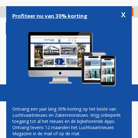
Overslaan
en
x
Digitaal Magazine
Registreer
Check in
naar
Profiteer nu van 30% korting
de
inhoud
gaan
Magazine
Podcasts
Vacatures
Toggl
naviga
Ontvang een jaar lang 30% korting op het beste van
Luchtvaartnieuws en Zakenreisnieuws. Krijg onbeperkt
toegang tot al het nieuws en de bijbehorende Apps.
EASYJET-PASSAGIERS MET
Ontvang tevens 12 maanden het Luchtvaartnieuws
FLEXI-TARIEF KRIJGEN
Magazine in de mail of op de mat.