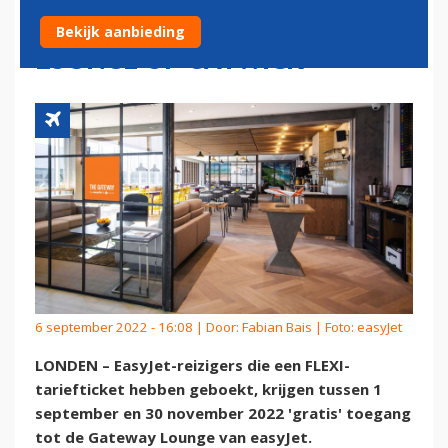
GRATIS TOEGANG TOT
Bekijk aanbieding
LOUNGE OP GATWICK
6 september 2022 - 16:08 | Door:
Fabian Bais
| Foto: easyJet
LONDEN – EasyJet-reizigers die een FLEXI-
tariefticket hebben geboekt, krijgen tussen 1
september en 30 november 2022 'gratis' toegang
tot de Gateway Lounge van easyJet.