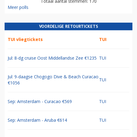
Totaal aantal stemmen: 170
Meer polls
VOORDELIGE RETOURTICKETS
TUI vliegtickets
TUI
Jul: 8-dg cruise Oost Middellandse Zee €1235
TUI
Jul: 9-daagse Chogogo Dive & Beach Curacao
TUI
€1056
Sep: Amsterdam - Curacao €569
TUI
Sep: Amsterdam - Aruba €614
TUI