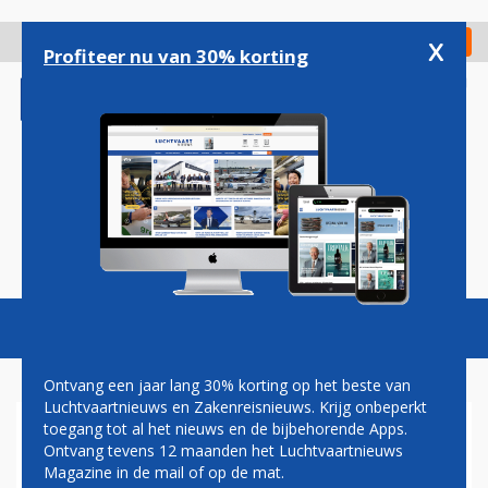
Overslaan
en
x
Digitaal Magazine
Registreer
Check in
naar
Profiteer nu van 30% korting
de
inhoud
gaan
Magazine
Podcasts
Vacatures
Toggl
naviga
Ontvang een jaar lang 30% korting op het beste van
Luchtvaartnieuws en Zakenreisnieuws. Krijg onbeperkt
toegang tot al het nieuws en de bijbehorende Apps.
EASYJET VOOR DERDE JAAR
Ontvang tevens 12 maanden het Luchtvaartnieuws
OP RIJ VERLIESLIJDEND
Magazine in de mail of op de mat.