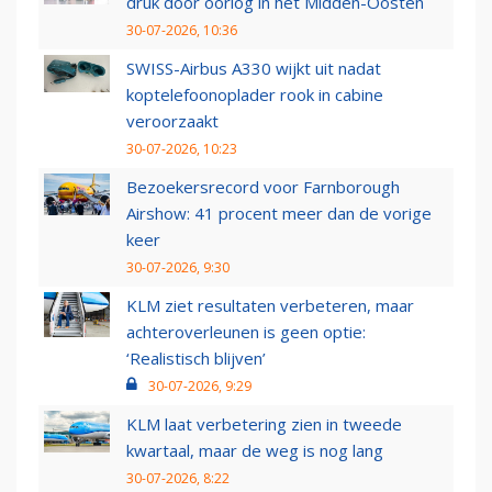
druk door oorlog in het Midden-Oosten
30-07-2026, 10:36
SWISS-Airbus A330 wijkt uit nadat
koptelefoonoplader rook in cabine
veroorzaakt
30-07-2026, 10:23
Bezoekersrecord voor Farnborough
Airshow: 41 procent meer dan de vorige
keer
30-07-2026, 9:30
KLM ziet resultaten verbeteren, maar
achteroverleunen is geen optie:
‘Realistisch blijven’
30-07-2026, 9:29
KLM laat verbetering zien in tweede
kwartaal, maar de weg is nog lang
30-07-2026, 8:22