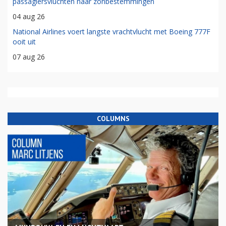
passagiersvluchten naar zonbestemmingen
04 aug 26
National Airlines voert langste vrachtvlucht met Boeing 777F
ooit uit
07 aug 26
COLUMNS