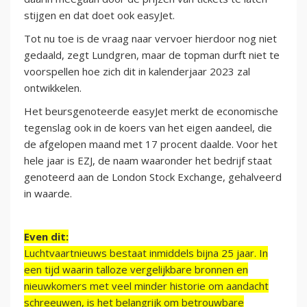
stijgen en dat doet ook easyJet.
Tot nu toe is de vraag naar vervoer hierdoor nog niet
gedaald, zegt Lundgren, maar de topman durft niet te
voorspellen hoe zich dit in kalenderjaar 2023 zal
ontwikkelen.
Het beursgenoteerde easyJet merkt de economische
tegenslag ook in de koers van het eigen aandeel, die
de afgelopen maand met 17 procent daalde. Voor het
hele jaar is EZJ, de naam waaronder het bedrijf staat
genoteerd aan de London Stock Exchange, gehalveerd
in waarde.
Even dit:
Luchtvaartnieuws bestaat inmiddels bijna 25 jaar. In
een tijd waarin talloze vergelijkbare bronnen en
nieuwkomers met veel minder historie om aandacht
schreeuwen, is het belangrijk om betrouwbare