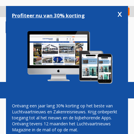
Overslaan
en
x
Digitaal Magazine
Registreer
Check in
naar
Profiteer nu van 30% korting
de
inhoud
gaan
Magazine
Podcasts
Vacatures
Toggl
naviga
Ontvang een jaar lang 30% korting op het beste van
Luchtvaartnieuws en Zakenreisnieuws. Krijg onbeperkt
toegang tot al het nieuws en de bijbehorende Apps.
EERSTE AIRBUS A321NEO
Ontvang tevens 12 maanden het Luchtvaartnieuws
VOOR AEGEAN GELAND IN
Magazine in de mail of op de mat.