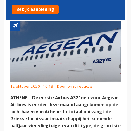
ATHENE
Bekijk aanbieding
12 oktober 2020 - 10:13 | Door:
onze redactie
ATHENE – De eerste Airbus A321neo voor Aegean
Airlines is eerder deze maand aangekomen op de
luchthaven van Athene. In totaal ontvangt de
Griekse luchtvaartmaatschappij het komende
halfjaar vier vliegtuigen van dit type, de grootste