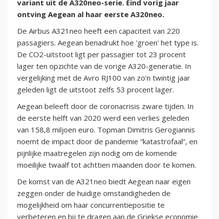
variant uit de A320neo-serie. Eind vorig jaar
ontving Aegean al haar eerste A320neo.
De Airbus A321neo heeft een capaciteit van 220
passagiers. Aegean benadrukt hoe 'groen' het type is.
De CO2-uitstoot ligt per passagier tot 23 procent
lager ten opzichte van de vorige A320-generatie. In
vergelijking met de Avro RJ100 van zo’n twintig jaar
geleden ligt de uitstoot zelfs 53 procent lager.
Aegean beleeft door de coronacrisis zware tijden. In
de eerste helft van 2020 werd een verlies geleden
van 158,8 miljoen euro. Topman Dimitris Gerogiannis
noemt de impact door de pandemie “katastrofaal”, en
pijnlijke maatregelen zijn nodig om de komende
moeilijke twaalf tot achttien maanden door te komen.
De komst van de A321neo biedt Aegean naar eigen
zeggen onder de huidige omstandigheden de
mogelijkheid om haar concurrentiepositie te
verbeteren en bij te dragen aan de Griekse economie.