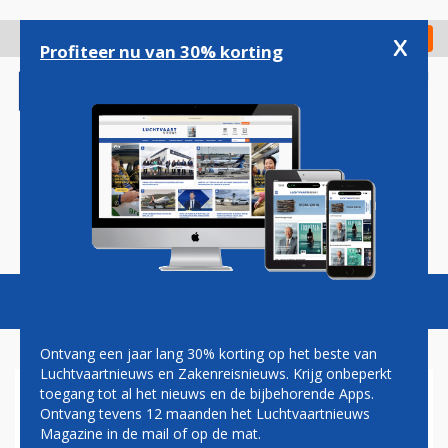
Overslaan
en
x
Digitaal Magazine
Registreer
Check in
naar
Profiteer nu van 30% korting
de
inhoud
gaan
Magazine
Podcasts
Vacatures
Toggl
naviga
Ontvang een jaar lang 30% korting op het beste van
Luchtvaartnieuws en Zakenreisnieuws. Krijg onbeperkt
toegang tot al het nieuws en de bijbehorende Apps.
EERSTE VLUCHT A350 XWB
Ontvang tevens 12 maanden het Luchtvaartnieuws
VIETNAM AIRLINES
Magazine in de mail of op de mat.