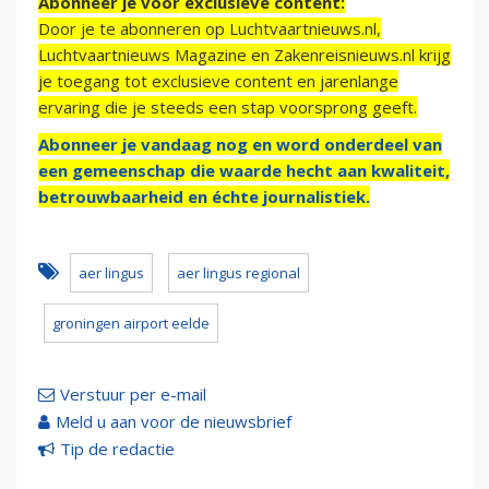
Abonneer je voor exclusieve content:
Door je te abonneren op Luchtvaartnieuws.nl,
Luchtvaartnieuws Magazine en Zakenreisnieuws.nl krijg
je toegang tot exclusieve content en jarenlange
ervaring die je steeds een stap voorsprong geeft.
Abonneer je vandaag nog en word onderdeel van
een gemeenschap die waarde hecht aan kwaliteit,
betrouwbaarheid en échte journalistiek.
aer lingus
aer lingus regional
groningen airport eelde
Verstuur per e-mail
Meld u aan voor de nieuwsbrief
Tip de redactie