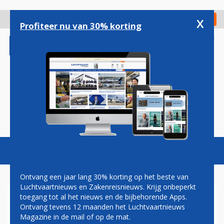
Overslaan
en
x
Digitaal Magazine
Registreer
Check in
naar
Profiteer nu van 30% korting
de
inhoud
gaan
Magazine
Podcasts
Vacatures
Toggl
naviga
Ontvang een jaar lang 30% korting op het beste van
Luchtvaartnieuws en Zakenreisnieuws. Krijg onbeperkt
toegang tot al het nieuws en de bijbehorende Apps.
EMERALD AIRLINES START
Ontvang tevens 12 maanden het Luchtvaartnieuws
VLUCHTEN VAN GRONINGEN
Magazine in de mail of op de mat.