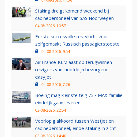
04-08-2026, 11:38
Staking dreigt komend weekend bij
cabinepersoneel van SAS Noorwegen
04-08-2026, 10:57
Eerste succesvolle testvlucht voor
zelfgemaakt Russisch passagierstoestel
04-08-2026, 9:54
Air France-KLM aast op terugwinnen
reizigers van ‘hoofdpijn bezorgend’
easyJet
04-08-2026, 7:26
Boeing mag kleinste telg 737 MAX-familie
eindelijk gaan leveren
03-08-2026, 22:54
Voorlopig akkoord tussen WestJet en
cabinepersoneel, einde staking in zicht
03-08-2026, 14:40