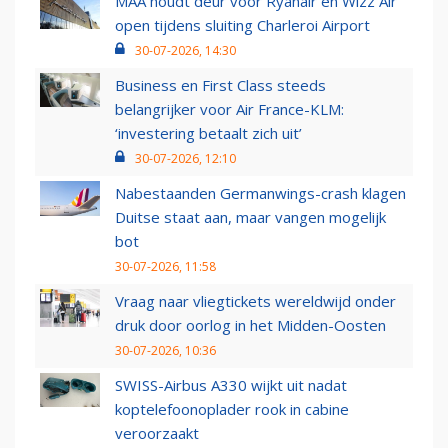
MAA houdt deur voor Ryanair en Wizz Air
open tijdens sluiting Charleroi Airport
30-07-2026, 14:30
Business en First Class steeds
belangrijker voor Air France-KLM:
‘investering betaalt zich uit’
30-07-2026, 12:10
Nabestaanden Germanwings-crash klagen
Duitse staat aan, maar vangen mogelijk
bot
30-07-2026, 11:58
Vraag naar vliegtickets wereldwijd onder
druk door oorlog in het Midden-Oosten
30-07-2026, 10:36
SWISS-Airbus A330 wijkt uit nadat
koptelefoonoplader rook in cabine
veroorzaakt