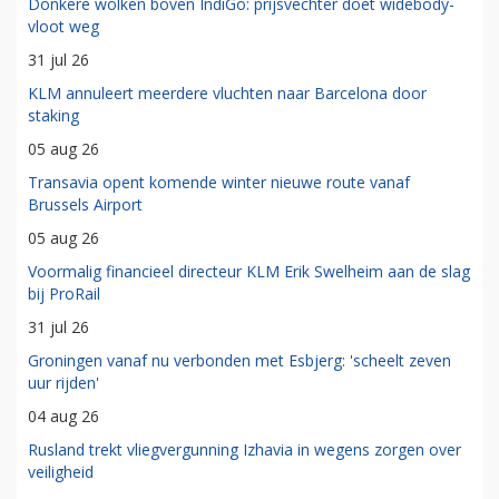
Donkere wolken boven IndiGo: prijsvechter doet widebody-
vloot weg
31 jul 26
KLM annuleert meerdere vluchten naar Barcelona door
staking
05 aug 26
Transavia opent komende winter nieuwe route vanaf
Brussels Airport
05 aug 26
Voormalig financieel directeur KLM Erik Swelheim aan de slag
bij ProRail
31 jul 26
Groningen vanaf nu verbonden met Esbjerg: 'scheelt zeven
uur rijden'
04 aug 26
Rusland trekt vliegvergunning Izhavia in wegens zorgen over
veiligheid