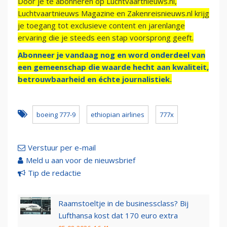
Door je te abonneren op Luchtvaartnieuws.nl,
Luchtvaartnieuws Magazine en Zakenreisnieuws.nl krijg
je toegang tot exclusieve content en jarenlange
ervaring die je steeds een stap voorsprong geeft.
Abonneer je vandaag nog en word onderdeel van
een gemeenschap die waarde hecht aan kwaliteit,
betrouwbaarheid en échte journalistiek.
boeing 777-9
ethiopian airlines
777x
Verstuur per e-mail
Meld u aan voor de nieuwsbrief
Tip de redactie
Raamstoeltje in de businessclass? Bij
Lufthansa kost dat 170 euro extra