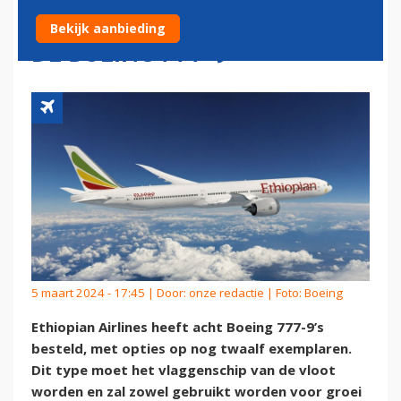
AFRIKAANSE MAATSCHAPPIJ
Bekijk aanbieding
DE BOEING 777-9
5 maart 2024 - 17:45 | Door:
onze redactie
| Foto: Boeing
Ethiopian Airlines heeft acht Boeing 777-9’s
besteld, met opties op nog twaalf exemplaren.
Dit type moet het vlaggenschip van de vloot
worden en zal zowel gebruikt worden voor groei