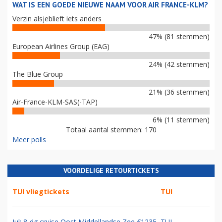
WAT IS EEN GOEDE NIEUWE NAAM VOOR AIR FRANCE-KLM?
Verzin alsjeblieft iets anders
47% (81 stemmen)
European Airlines Group (EAG)
24% (42 stemmen)
The Blue Group
21% (36 stemmen)
Air-France-KLM-SAS(-TAP)
6% (11 stemmen)
Totaal aantal stemmen: 170
Meer polls
VOORDELIGE RETOURTICKETS
TUI vliegtickets
TUI
Jul: 8-dg cruise Oost Middellandse Zee €1235
TUI