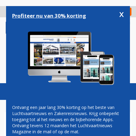
Overslaan
en
x
Digitaal Magazine
Registreer
Check in
naar
Profiteer nu van 30% korting
de
inhoud
gaan
Magazine
Podcasts
Vacatures
Toggl
naviga
Ontvang een jaar lang 30% korting op het beste van
Luchtvaartnieuws en Zakenreisnieuws. Krijg onbeperkt
toegang tot al het nieuws en de bijbehorende Apps.
ETHIOPIAN DAGELIJKS NON-
Ontvang tevens 12 maanden het Luchtvaartnieuws
STOP VAN BRUSSEL NAAR
Magazine in de mail of op de mat.