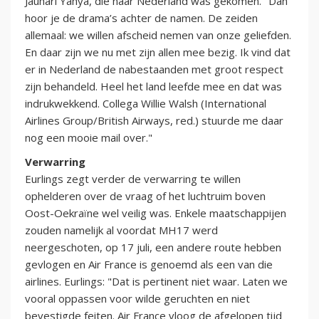
Jauhari Yahya, die naar Nederland was gekomen. "Dan
hoor je de drama’s achter de namen. De zeiden
allemaal: we willen afscheid nemen van onze geliefden.
En daar zijn we nu met zijn allen mee bezig. Ik vind dat
er in Nederland de nabestaanden met groot respect
zijn behandeld. Heel het land leefde mee en dat was
indrukwekkend. Collega Willie Walsh (International
Airlines Group/British Airways, red.) stuurde me daar
nog een mooie mail over."
Verwarring
Eurlings zegt verder de verwarring te willen
ophelderen over de vraag of het luchtruim boven
Oost-Oekraïne wel veilig was. Enkele maatschappijen
zouden namelijk al voordat MH17 werd
neergeschoten, op 17 juli, een andere route hebben
gevlogen en Air France is genoemd als een van die
airlines. Eurlings: "Dat is pertinent niet waar. Laten we
vooral oppassen voor wilde geruchten en niet
bevestigde feiten. Air France vloog de afgelopen tijd