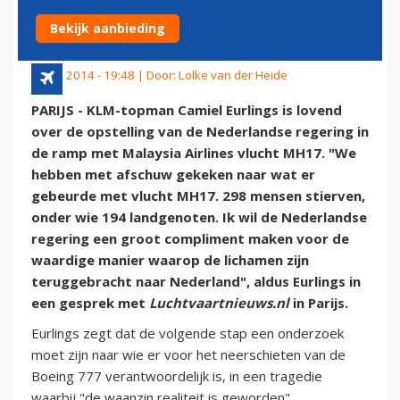
MH17
Bekijk aanbieding
25 juli 2014 - 19:48 | Door:
Lolke van der Heide
PARIJS - KLM-topman Camiel Eurlings is lovend
over de opstelling van de Nederlandse regering in
de ramp met Malaysia Airlines vlucht MH17. "We
hebben met afschuw gekeken naar wat er
gebeurde met vlucht MH17. 298 mensen stierven,
onder wie 194 landgenoten. Ik wil de Nederlandse
regering een groot compliment maken voor de
waardige manier waarop de lichamen zijn
teruggebracht naar Nederland", aldus Eurlings in
een gesprek met
Luchtvaartnieuws.nl
in Parijs.
Eurlings zegt dat de volgende stap een onderzoek
moet zijn naar wie er voor het neerschieten van de
Boeing 777 verantwoordelijk is, in een tragedie
waarbij "de waanzin realiteit is geworden".