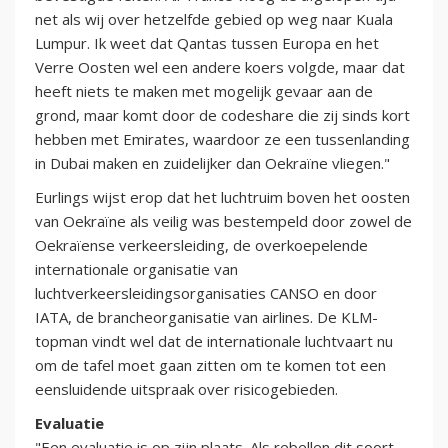
net als wij over hetzelfde gebied op weg naar Kuala
Lumpur. Ik weet dat Qantas tussen Europa en het
Verre Oosten wel een andere koers volgde, maar dat
heeft niets te maken met mogelijk gevaar aan de
grond, maar komt door de codeshare die zij sinds kort
hebben met Emirates, waardoor ze een tussenlanding
in Dubai maken en zuidelijker dan Oekraïne vliegen."
Eurlings wijst erop dat het luchtruim boven het oosten
van Oekraïne als veilig was bestempeld door zowel de
Oekraïense verkeersleiding, de overkoepelende
internationale organisatie van
luchtverkeersleidingsorganisaties CANSO en door
IATA, de brancheorganisatie van airlines. De KLM-
topman vindt wel dat de internationale luchtvaart nu
om de tafel moet gaan zitten om te komen tot een
eensluidende uitspraak over risicogebieden.
Evaluatie
"Een evaluatie is op zijn plaats. Als rebellen dit soort