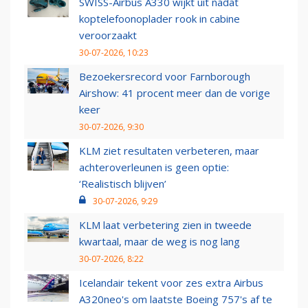
SWISS-Airbus A330 wijkt uit nadat
koptelefoonoplader rook in cabine
veroorzaakt
30-07-2026, 10:23
Bezoekersrecord voor Farnborough
Airshow: 41 procent meer dan de vorige
keer
30-07-2026, 9:30
KLM ziet resultaten verbeteren, maar
achteroverleunen is geen optie:
‘Realistisch blijven’
30-07-2026, 9:29
KLM laat verbetering zien in tweede
kwartaal, maar de weg is nog lang
30-07-2026, 8:22
Icelandair tekent voor zes extra Airbus
A320neo's om laatste Boeing 757's af te