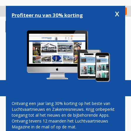
Overslaan
en
x
Digitaal Magazine
Registreer
Check in
naar
Profiteer nu van 30% korting
de
inhoud
gaan
Magazine
Podcasts
Vacatures
Toggl
naviga
Ontvang een jaar lang 30% korting op het beste van
Luchtvaartnieuws en Zakenreisnieuws. Krijg onbeperkt
toegang tot al het nieuws en de bijbehorende Apps.
EURLINGS: DE WAANZIN IS
Ontvang tevens 12 maanden het Luchtvaartnieuws
REALITEIT GEWORDEN MET
Magazine in de mail of op de mat.