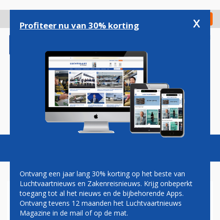
Overslaan
en
x
Digitaal Magazine
Registreer
Check in
naar
Profiteer nu van 30% korting
de
inhoud
gaan
Magazine
Podcasts
Vacatures
Toggl
naviga
Ontvang een jaar lang 30% korting op het beste van
Luchtvaartnieuws en Zakenreisnieuws. Krijg onbeperkt
toegang tot al het nieuws en de bijbehorende Apps.
CAMIEL EURLINGS
Ontvang tevens 12 maanden het Luchtvaartnieuws
Magazine in de mail of op de mat.