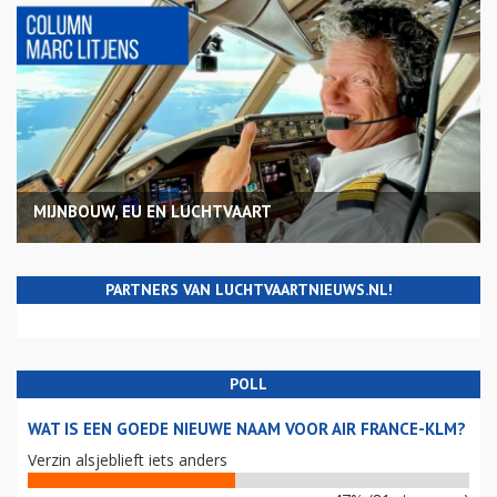
MIJNBOUW, EU EN LUCHTVAART
PARTNERS VAN LUCHTVAARTNIEUWS.NL!
POLL
WAT IS EEN GOEDE NIEUWE NAAM VOOR AIR FRANCE-KLM?
Verzin alsjeblieft iets anders