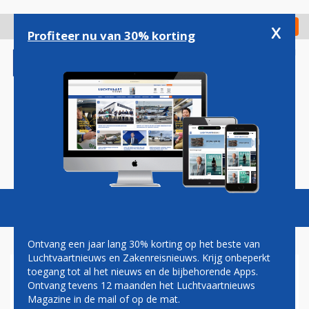
Overslaan
en
x
Digitaal Magazine
Registreer
Check in
naar
Profiteer nu van 30% korting
de
inhoud
gaan
Magazine
Podcasts
Vacatures
Toggl
naviga
Ontvang een jaar lang 30% korting op het beste van
Luchtvaartnieuws en Zakenreisnieuws. Krijg onbeperkt
toegang tot al het nieuws en de bijbehorende Apps.
CAMIEL EURLINGS AAN DE
Ontvang tevens 12 maanden het Luchtvaartnieuws
SLAG BIJ KNIGHTHOOD
Magazine in de mail of op de mat.