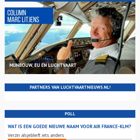
MIJNBOUW, EU EN LUCHTVAART
PARTNERS VAN LUCHTVAARTNIEUWS.NL!
POLL
WAT IS EEN GOEDE NIEUWE NAAM VOOR AIR FRANCE-KLM?
Verzin alsjeblieft iets anders