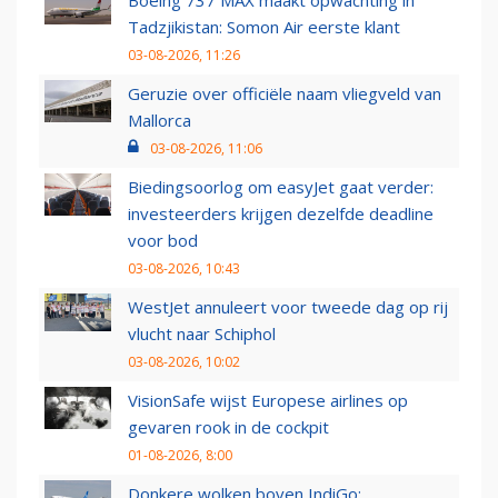
Boeing 737 MAX maakt opwachting in
Tadzjikistan: Somon Air eerste klant
03-08-2026, 11:26
Geruzie over officiële naam vliegveld van
Mallorca
03-08-2026, 11:06
Biedingsoorlog om easyJet gaat verder:
investeerders krijgen dezelfde deadline
voor bod
03-08-2026, 10:43
WestJet annuleert voor tweede dag op rij
vlucht naar Schiphol
03-08-2026, 10:02
VisionSafe wijst Europese airlines op
gevaren rook in de cockpit
01-08-2026, 8:00
Donkere wolken boven IndiGo: