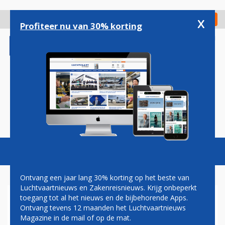
Overslaan
en
x
Digitaal Magazine
Registreer
Check in
naar
Profiteer nu van 30% korting
de
inhoud
gaan
Magazine
Podcasts
Vacatures
Toggl
naviga
Ontvang een jaar lang 30% korting op het beste van
Luchtvaartnieuws en Zakenreisnieuws. Krijg onbeperkt
toegang tot al het nieuws en de bijbehorende Apps.
EURLINGS PER DIRECT WEG
Ontvang tevens 12 maanden het Luchtvaartnieuws
ALS KLM-TOPMAN, ELBERS
Magazine in de mail of op de mat.