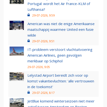
Portugal: wordt het Air France-KLM of
Lufthansa?
29-07-2026, 9:59
American was niet de enige Amerikaanse
maatschappij waarmee United een fusie
wilde
29-07-2026, 9:51
IT-probleem verstoort vluchtuitvoering
American Airlines, geen gevolgen
merkbaar op Schiphol
29-07-2026, 9:05
Lelystad Airport bereidt zich voor op
komst vakantievluchten: 'alle vertrouwen
in de toekomst'
29-07-2026, 8:17
JetBlue komend winterseizoen niet meer
actief tussen Amsterdam en Boston