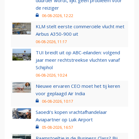
duurder wordt, lijkt geen probleem voor
de reiziger
06-08-2026, 12:22
KLM stelt eerste commerciële vlucht met
Airbus A350-900 uit
06-08-2026, 11:17
TUI breidt uit op ABC-eilanden: volgend
jaar meer rechtstreekse vluchten vanaf
Schiphol
06-08-2026, 10:24
Nieuwe ervaren CEO moet het tij keren
voor geplaagd Air India
06-08-2026, 10:17
Saoedi’s kopen vrachtafhandelaar
Aviapartner op Luik Airport
05-08-2026, 16:57
Raamstoeltje in de Business Class? Bij