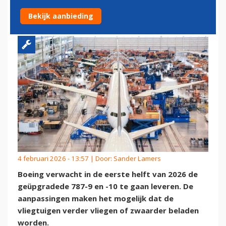
DREAMLINER LEVEREN
Bekijk aanbieding
4 februari 2026 - 13:57 | Door:
Sander Lamers
Boeing verwacht in de eerste helft van 2026 de
geüpgradede 787-9 en -10 te gaan leveren. De
aanpassingen maken het mogelijk dat de
vliegtuigen verder vliegen of zwaarder beladen
worden.