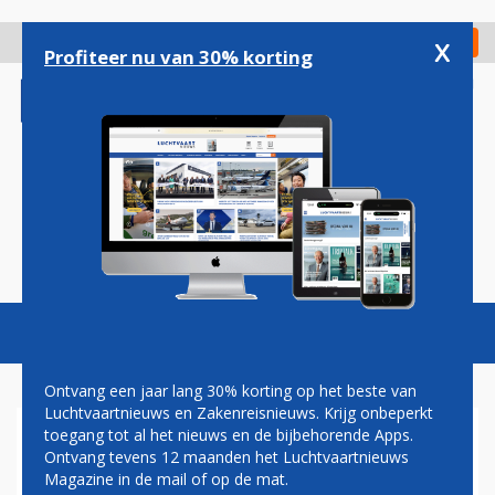
Overslaan
en
x
Digitaal Magazine
Registreer
Check in
naar
Profiteer nu van 30% korting
de
inhoud
gaan
Magazine
Podcasts
Vacatures
Toggl
naviga
Ontvang een jaar lang 30% korting op het beste van
Luchtvaartnieuws en Zakenreisnieuws. Krijg onbeperkt
toegang tot al het nieuws en de bijbehorende Apps.
BOEING WIL DIT JAAR
Ontvang tevens 12 maanden het Luchtvaartnieuws
GEÜPGRADEDE VERSIE VAN
Magazine in de mail of op de mat.