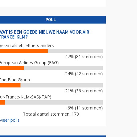
POLL
WAT IS EEN GOEDE NIEUWE NAAM VOOR AIR
FRANCE-KLM?
Verzin alsjeblieft iets anders
47% (81 stemmen)
European Airlines Group (EAG)
24% (42 stemmen)
The Blue Group
21% (36 stemmen)
Air-France-KLM-SAS(-TAP)
6% (11 stemmen)
Totaal aantal stemmen: 170
Meer polls