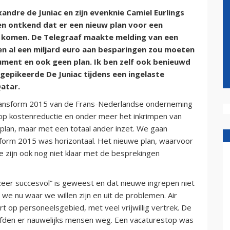
ndre de Juniac en zijn evenknie Camiel Eurlings
n ontkend dat er een nieuw plan voor een
 komen. De Telegraaf maakte melding van een
en al een miljard euro aan besparingen zou moeten
ument en ook geen plan.
Ik ben zelf ook benieuwd
k gepikeerde De Juniac tijdens een ingelaste
atar.
ransform 2015 van de Frans-Nederlandse onderneming
t op kostenreductie en onder meer het inkrimpen van
 plan, maar met een totaal ander inzet. We gaan
sform 2015 was horizontaal. Het nieuwe plan, waarvoor
e zijn ook nog niet klaar met de besprekingen
zeer succesvol” is geweest en dat nieuwe ingrepen niet
 we nu waar we willen zijn en uit de problemen. Air
t op personeelsgebied, met veel vrijwillig vertrek. De
oefden er nauwelijks mensen weg. Een vacaturestop was