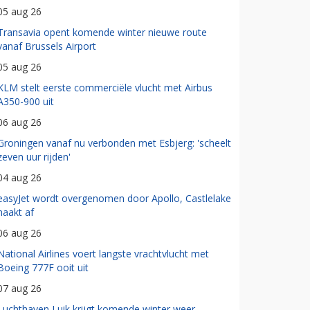
05 aug 26
Transavia opent komende winter nieuwe route
vanaf Brussels Airport
05 aug 26
KLM stelt eerste commerciële vlucht met Airbus
A350-900 uit
06 aug 26
Groningen vanaf nu verbonden met Esbjerg: 'scheelt
zeven uur rijden'
04 aug 26
easyJet wordt overgenomen door Apollo, Castlelake
haakt af
06 aug 26
National Airlines voert langste vrachtvlucht met
Boeing 777F ooit uit
07 aug 26
Luchthaven Luik krijgt komende winter weer