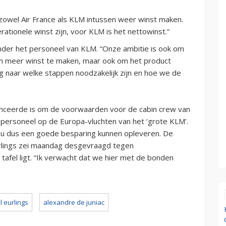
owel Air France als KLM intussen weer winst maken.
erationele winst zijn, voor KLM is het nettowinst.”
der het personeel van KLM. “Onze ambitie is ook om
 om meer winst te maken, maar ook om het product
rg naar welke stappen noodzakelijk zijn en hoe we de
lanceerde is om de voorwaarden voor de cabin crew van
personeel op de Europa-vluchten van het ‘grote KLM’.
zou dus een goede besparing kunnen opleveren. De
rlings zei maandag desgevraagd tegen
tafel ligt. “Ik verwacht dat we hier met de bonden
l eurlings
alexandre de juniac