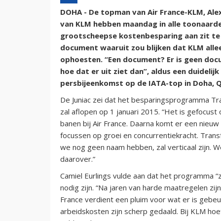
DOHA - De topman van Air France-KLM, Alexa
van KLM hebben maandag in alle toonaarde
grootscheepse kostenbesparing aan zit te
document waaruit zou blijken dat KLM alle
ophoesten. “Een document? Er is geen doc
hoe dat er uit ziet dan”, aldus een duidelij
persbijeenkomst op de IATA-top in Doha, Q
De Juniac zei dat het besparingsprogramma T
zal aflopen op 1 januari 2015. “Het is gefocus
banen bij Air France. Daarna komt er een nieuw
focussen op groei en concurrentiekracht. Tran
we nog geen naam hebben, zal verticaal zijn. W
daarover.”
Camiel Eurlings vulde aan dat het programma “
nodig zijn. “Na jaren van harde maatregelen zijn
France verdient een pluim voor wat er is gebeur
arbeidskosten zijn scherp gedaald. Bij KLM h