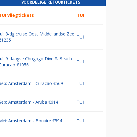
VOORDELIGE RETOURTICKETS
TUI vliegtickets
TUI
Jul: 8-dg cruise Oost Middellandse Zee
TUI
€1235
Jul: 9-daagse Chogogo Dive & Beach
TUI
Curacao €1056
Sep: Amsterdam - Curacao €569
TUI
Sep: Amsterdam - Aruba €614
TUI
Mei: Amsterdam - Bonaire €594
TUI