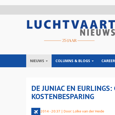
Overslaan
en
naar
de
inhoud
gaan
NIEUWS
COLUMNS & BLOGS
CAREER
DE JUNIAC EN EURLINGS
KOSTENBESPARING
2 juni 2014 - 20:37 | Door:
Lolke van der Heide