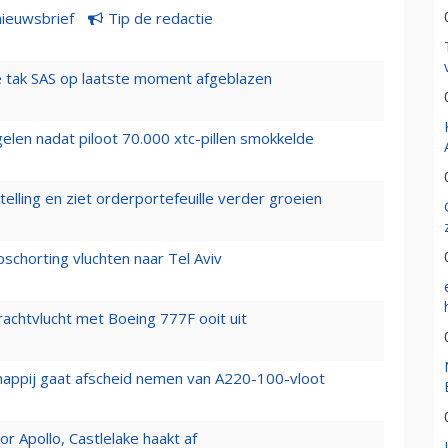
nieuwsbrief
Tip de redactie
 tak SAS op laatste moment afgeblazen
elen nadat piloot 70.000 xtc-pillen smokkelde
elling en ziet orderportefeuille verder groeien
chorting vluchten naar Tel Aviv
vrachtvlucht met Boeing 777F ooit uit
happij gaat afscheid nemen van A220-100-vloot
 Apollo, Castlelake haakt af