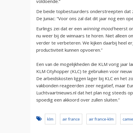
voldoende.”
De beide topbestuurders onderstreepten dat z
De Juniac: “Voor ons zal dat dit jaar nog een op
Eurlings zei dat er een
winning mood
heerst on
nu weer bij de winnaars te horen. Niet alleen
verder te verbeteren. We kijken daarbij heel e
productiviteit kunnen opvoeren.”
Een van de mogelijkheden die KLM vorig jaar 
KLM Cityhopper (KLC) te gebruiken voor nieuw 
De arbeidskosten liggen lager bij KLC en het 
vakbonden reageerden zeer negatief, maar Eu
Luchtvaartnieuws.nl dat het plan nog steeds op 
spoedig een akkoord over zullen sluiten.”
klm
air france
air france-klm
camie