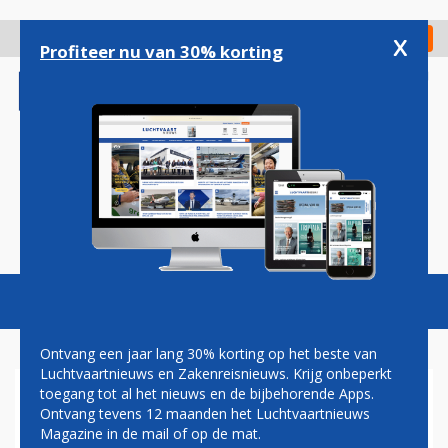
Overslaan
en
x
Digitaal Magazine
Registreer
Check in
naar
Profiteer nu van 30% korting
de
inhoud
gaan
Magazine
Podcasts
Vacatures
Toggl
naviga
Ontvang een jaar lang 30% korting op het beste van
Luchtvaartnieuws en Zakenreisnieuws. Krijg onbeperkt
toegang tot al het nieuws en de bijbehorende Apps.
ALEXANDRE DE JUNIAC
Ontvang tevens 12 maanden het Luchtvaartnieuws
Magazine in de mail of op de mat.