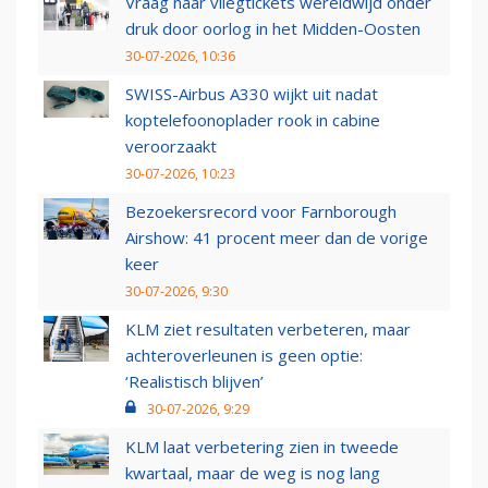
Vraag naar vliegtickets wereldwijd onder
druk door oorlog in het Midden-Oosten
30-07-2026, 10:36
SWISS-Airbus A330 wijkt uit nadat
koptelefoonoplader rook in cabine
veroorzaakt
30-07-2026, 10:23
Bezoekersrecord voor Farnborough
Airshow: 41 procent meer dan de vorige
keer
30-07-2026, 9:30
KLM ziet resultaten verbeteren, maar
achteroverleunen is geen optie:
‘Realistisch blijven’
30-07-2026, 9:29
KLM laat verbetering zien in tweede
kwartaal, maar de weg is nog lang