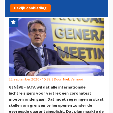
PASSAGIERS VOOR VERTREK
Bekijk aanbieding
22 september 2020 - 15:32 | Door:
Niek Vernooij
GENÈVE - IATA wil dat alle internationale
luchtreizigers voor vertrek een coronatest
moeten ondergaan. Dat moet regeringen in staat
stellen om grenzen te heropenen zonder de
gevreesde quarantaineplicht. Dat plan maakte de