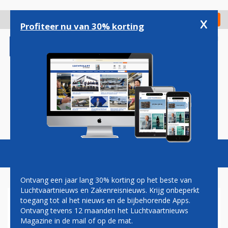
Overslaan
en
x
Digitaal Magazine
Registreer
Check in
naar
Profiteer nu van 30% korting
de
inhoud
gaan
Magazine
Podcasts
Vacatures
Toggl
naviga
Ontvang een jaar lang 30% korting op het beste van
Luchtvaartnieuws en Zakenreisnieuws. Krijg onbeperkt
toegang tot al het nieuws en de bijbehorende Apps.
IATA: TEST ALLE
Ontvang tevens 12 maanden het Luchtvaartnieuws
INTERNATIONALE
Magazine in de mail of op de mat.