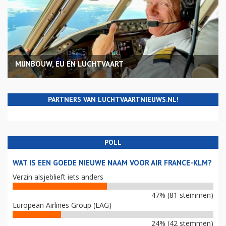
MIJNBOUW, EU EN LUCHTVAART
PARTNERS VAN LUCHTVAARTNIEUWS.NL!
POLL
WAT IS EEN GOEDE NIEUWE NAAM VOOR AIR FRANCE-KLM?
Verzin alsjeblieft iets anders
47% (81 stemmen)
European Airlines Group (EAG)
24% (42 stemmen)