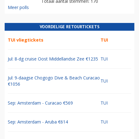
Totaal aantal stemmen: 170
Meer polls
VOORDELIGE RETOURTICKETS
TUI vliegtickets
TUI
Jul: 8-dg cruise Oost Middellandse Zee €1235
TUI
Jul: 9-daagse Chogogo Dive & Beach Curacao
TUI
€1056
Sep: Amsterdam - Curacao €569
TUI
Sep: Amsterdam - Aruba €614
TUI