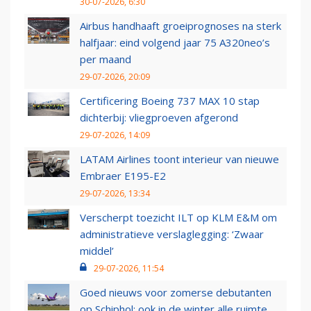
30-07-2026, 6:30
Airbus handhaaft groeiprognoses na sterk
halfjaar: eind volgend jaar 75 A320neo’s
per maand
29-07-2026, 20:09
Certificering Boeing 737 MAX 10 stap
dichterbij: vliegproeven afgerond
29-07-2026, 14:09
LATAM Airlines toont interieur van nieuwe
Embraer E195-E2
29-07-2026, 13:34
Verscherpt toezicht ILT op KLM E&M om
administratieve verslaglegging: ‘Zwaar
middel’
29-07-2026, 11:54
Goed nieuws voor zomerse debutanten
op Schiphol: ook in de winter alle ruimte