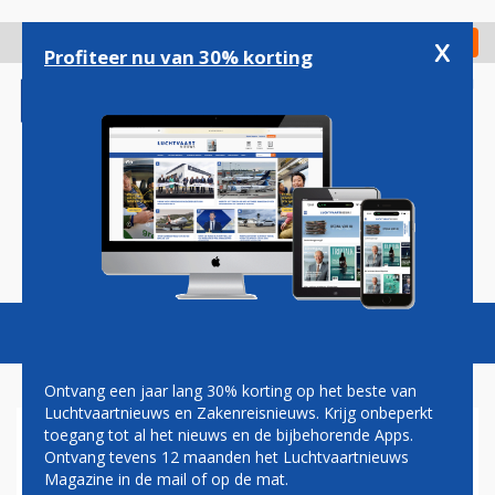
Overslaan
en
x
Digitaal Magazine
Registreer
Check in
naar
Profiteer nu van 30% korting
de
inhoud
gaan
Magazine
Podcasts
Vacatures
Toggl
naviga
Ontvang een jaar lang 30% korting op het beste van
Luchtvaartnieuws en Zakenreisnieuws. Krijg onbeperkt
toegang tot al het nieuws en de bijbehorende Apps.
DALING
Ontvang tevens 12 maanden het Luchtvaartnieuws
LUCHTVRACHTVERVOER
Magazine in de mail of op de mat.