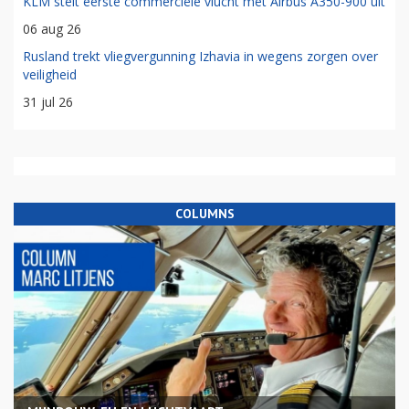
KLM stelt eerste commerciële vlucht met Airbus A350-900 uit
06 aug 26
Rusland trekt vliegvergunning Izhavia in wegens zorgen over
veiligheid
31 jul 26
COLUMNS