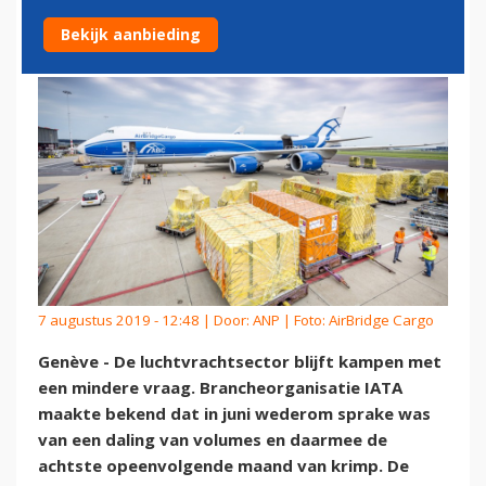
HOUDT AAN
Bekijk aanbieding
7 augustus 2019 - 12:48 | Door:
ANP
| Foto: AirBridge Cargo
Genève - De luchtvrachtsector blijft kampen met
een mindere vraag. Brancheorganisatie IATA
maakte bekend dat in juni wederom sprake was
van een daling van volumes en daarmee de
achtste opeenvolgende maand van krimp. De