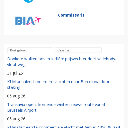
Commissaris
Best gelezen
Crashes
Donkere wolken boven IndiGo: prijsvechter doet widebody-
vloot weg
31 jul 26
KLM annuleert meerdere vluchten naar Barcelona door
staking
05 aug 26
Transavia opent komende winter nieuwe route vanaf
Brussels Airport
05 aug 26
KLM stelt eerste commerciële vlucht met Airbus A350-900 uit