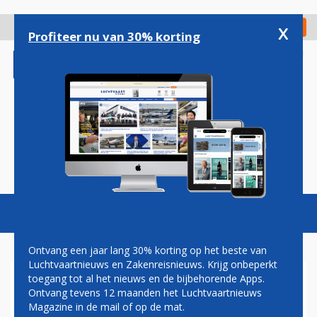
Overslaan
en
x
Digitaal Magazine
Registreer
Check in
naar
Profiteer nu van 30% korting
de
inhoud
gaan
Magazine
Podcasts
Vacatures
Toggl
naviga
Ontvang een jaar lang 30% korting op het beste van
Luchtvaartnieuws en Zakenreisnieuws. Krijg onbeperkt
toegang tot al het nieuws en de bijbehorende Apps.
IATA ROEPT OM
Ontvang tevens 12 maanden het Luchtvaartnieuws
OPLOSSINGEN VOOR
Magazine in de mail of op de mat.