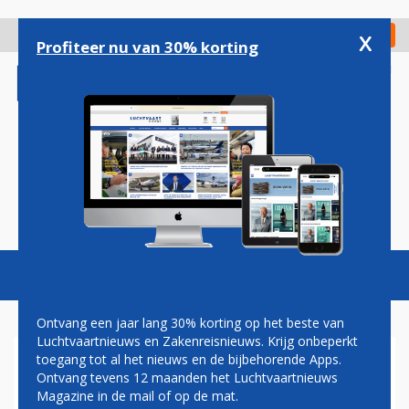
Overslaan
en
x
Digitaal Magazine
Registreer
Check in
naar
Profiteer nu van 30% korting
de
inhoud
gaan
Magazine
Podcasts
Vacatures
Toggl
naviga
Ontvang een jaar lang 30% korting op het beste van
Luchtvaartnieuws en Zakenreisnieuws. Krijg onbeperkt
toegang tot al het nieuws en de bijbehorende Apps.
GRATIS WIFI EN MEDITATIE
Ontvang tevens 12 maanden het Luchtvaartnieuws
ALS ALTERNATIEF VOOR
Magazine in de mail of op de mat.