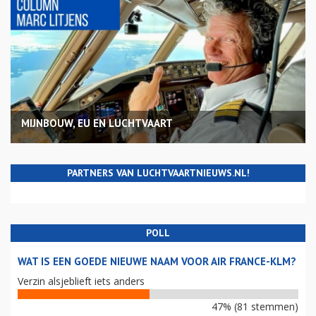
MIJNBOUW, EU EN LUCHTVAART
PARTNERS VAN LUCHTVAARTNIEUWS.NL!
POLL
WAT IS EEN GOEDE NIEUWE NAAM VOOR AIR FRANCE-KLM?
Verzin alsjeblieft iets anders
47% (81 stemmen)