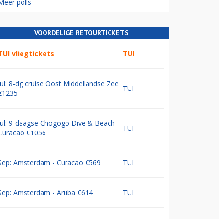
Meer polls
VOORDELIGE RETOURTICKETS
TUI vliegtickets
TUI
Jul: 8-dg cruise Oost Middellandse Zee
TUI
€1235
Jul: 9-daagse Chogogo Dive & Beach
TUI
Curacao €1056
Sep: Amsterdam - Curacao €569
TUI
Sep: Amsterdam - Aruba €614
TUI