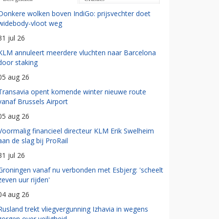
Donkere wolken boven IndiGo: prijsvechter doet
widebody-vloot weg
31 jul 26
KLM annuleert meerdere vluchten naar Barcelona
door staking
05 aug 26
Transavia opent komende winter nieuwe route
vanaf Brussels Airport
05 aug 26
Voormalig financieel directeur KLM Erik Swelheim
aan de slag bij ProRail
31 jul 26
Groningen vanaf nu verbonden met Esbjerg: 'scheelt
zeven uur rijden'
04 aug 26
Rusland trekt vliegvergunning Izhavia in wegens
zorgen over veiligheid