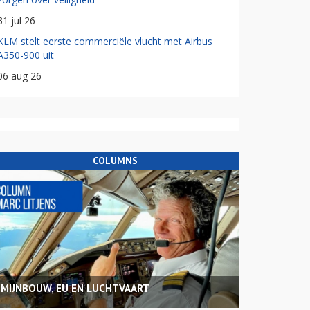
31 jul 26
KLM stelt eerste commerciële vlucht met Airbus
A350-900 uit
06 aug 26
COLUMNS
MIJNBOUW, EU EN LUCHTVAART