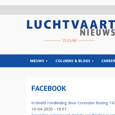
Overslaan
en
naar
de
inhoud
gaan
NIEUWS
COLUMNS & BLOGS
CAREER
FACEBOOK
In beeld: rondleiding door Corendon Boeing 74
10-04-2020 - 16:57