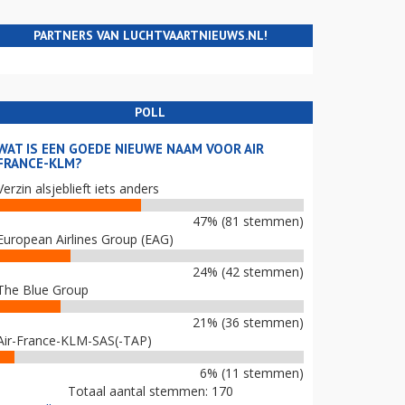
PARTNERS VAN LUCHTVAARTNIEUWS.NL!
POLL
WAT IS EEN GOEDE NIEUWE NAAM VOOR AIR
FRANCE-KLM?
Verzin alsjeblieft iets anders
47% (81 stemmen)
European Airlines Group (EAG)
24% (42 stemmen)
The Blue Group
21% (36 stemmen)
Air-France-KLM-SAS(-TAP)
6% (11 stemmen)
Totaal aantal stemmen: 170