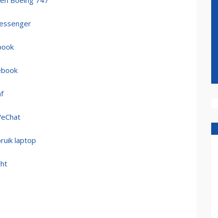
igen Boeing 747
 Messenger
book
cebook
f
WeChat
bruik laptop
cht