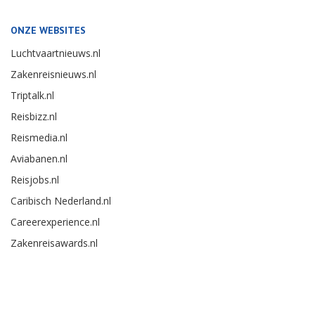
ONZE WEBSITES
Luchtvaartnieuws.nl
Zakenreisnieuws.nl
Triptalk.nl
Reisbizz.nl
Reismedia.nl
Aviabanen.nl
Reisjobs.nl
Caribisch Nederland.nl
Careerexperience.nl
Zakenreisawards.nl