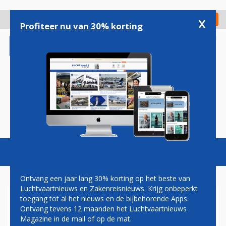
Overslaan
en
x
Digitaal Magazine
Registreer
Check in
naar
Profiteer nu van 30% korting
de
inhoud
gaan
Magazine
Podcasts
Vacatures
Toggl
naviga
Ontvang een jaar lang 30% korting op het beste van
Luchtvaartnieuws en Zakenreisnieuws. Krijg onbeperkt
toegang tot al het nieuws en de bijbehorende Apps.
KLM HAALT RUIM 22
Ontvang tevens 12 maanden het Luchtvaartnieuws
MILJOEN EURO OMZET
Magazine in de mail of op de mat.