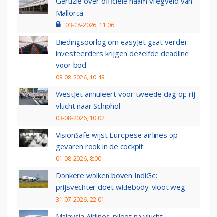
Geruzie over officiële naam vliegveld van
Mallorca
03-08-2026, 11:06
Biedingsoorlog om easyJet gaat verder:
investeerders krijgen dezelfde deadline
voor bod
03-08-2026, 10:43
WestJet annuleert voor tweede dag op rij
vlucht naar Schiphol
03-08-2026, 10:02
VisionSafe wijst Europese airlines op
gevaren rook in de cockpit
01-08-2026, 8:00
Donkere wolken boven IndiGo:
prijsvechter doet widebody-vloot weg
31-07-2026, 22:01
Malaysia Airlines-piloot na vlucht