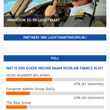
MIJNBOUW, EU EN LUCHTVAART
PARTNERS VAN LUCHTVAARTNIEUWS.NL!
POLL
WAT IS EEN GOEDE NIEUWE NAAM VOOR AIR FRANCE-KLM?
Verzin alsjeblieft iets anders
47% (81 stemmen)
European Airlines Group (EAG)
24% (42 stemmen)
The Blue Group