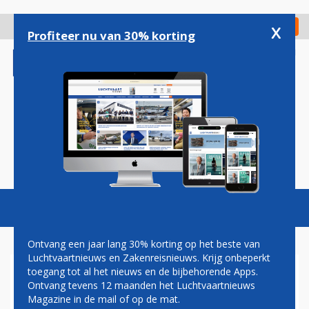
Overslaan
en
x
Digitaal Magazine
Registreer
Check in
naar
Profiteer nu van 30% korting
de
inhoud
gaan
Magazine
Podcasts
Vacatures
Toggl
naviga
Ontvang een jaar lang 30% korting op het beste van
Luchtvaartnieuws en Zakenreisnieuws. Krijg onbeperkt
toegang tot al het nieuws en de bijbehorende Apps.
PILOTEN AIR FRANCE-KLM:
Ontvang tevens 12 maanden het Luchtvaartnieuws
STOP MET PLAN TRANSAVIA
Magazine in de mail of op de mat.