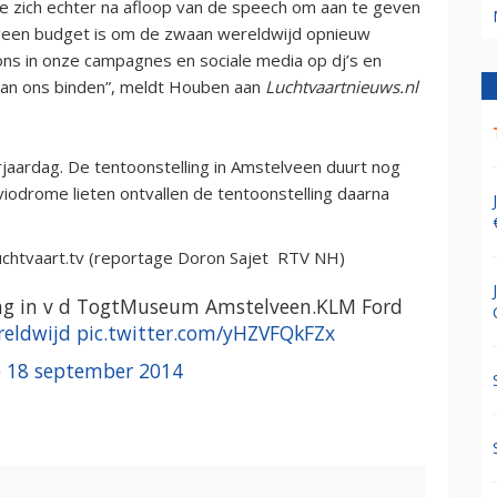
 zich echter na afloop van de speech om aan te geven
 geen budget is om de zwaan wereldwijd opnieuw
ons in onze campagnes en sociale media op dj’s en
 aan ons binden”, meldt Houben aan
Luchtvaartnieuws.nl
jaardag. De tentoonstelling in Amstelveen duurt nog
odrome lieten ontvallen de tentoonstelling daarna
uchtvaart.tv (reportage Doron Sajet RTV NH)
ling in v d TogtMuseum Amstelveen.KLM Ford
eldwijd
pic.twitter.com/yHZVFQkFZx
)
18 september 2014