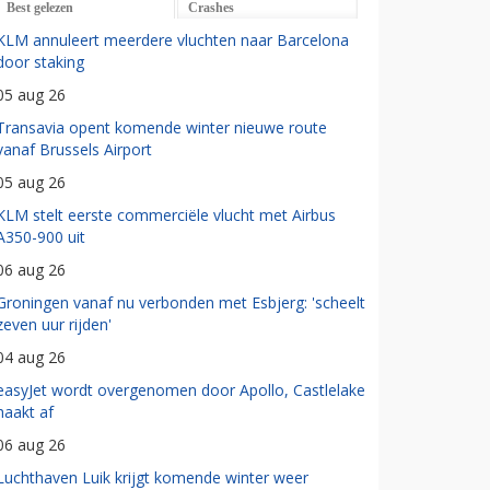
Best gelezen
Crashes
KLM annuleert meerdere vluchten naar Barcelona
door staking
05 aug 26
Transavia opent komende winter nieuwe route
vanaf Brussels Airport
05 aug 26
KLM stelt eerste commerciële vlucht met Airbus
A350-900 uit
06 aug 26
Groningen vanaf nu verbonden met Esbjerg: 'scheelt
zeven uur rijden'
04 aug 26
easyJet wordt overgenomen door Apollo, Castlelake
haakt af
06 aug 26
Luchthaven Luik krijgt komende winter weer