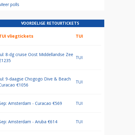
Meer polls
VOORDELIGE RETOURTICKETS
TUI vliegtickets
TUI
Jul: 8-dg cruise Oost Middellandse Zee
TUI
€1235
Jul: 9-daagse Chogogo Dive & Beach
TUI
Curacao €1056
Sep: Amsterdam - Curacao €569
TUI
Sep: Amsterdam - Aruba €614
TUI