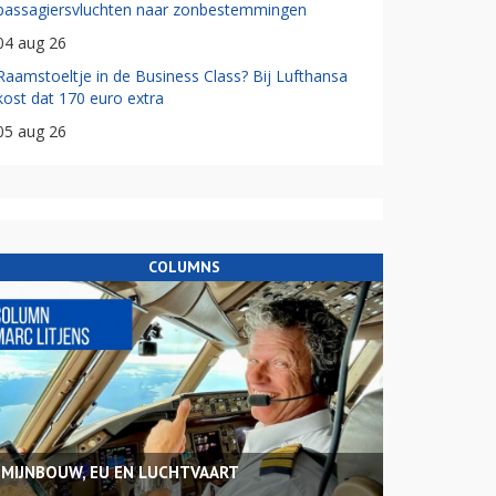
passagiersvluchten naar zonbestemmingen
04 aug 26
Raamstoeltje in de Business Class? Bij Lufthansa
kost dat 170 euro extra
05 aug 26
COLUMNS
MIJNBOUW, EU EN LUCHTVAART