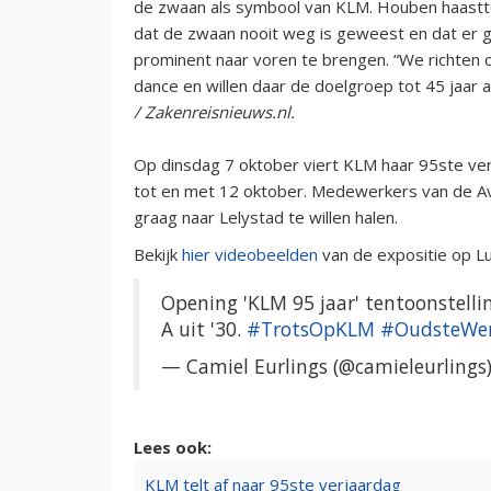
de zwaan als symbool van KLM. Houben haastte
dat de zwaan nooit weg is geweest en dat er
prominent naar voren te brengen. “We richten 
dance en willen daar de doelgroep tot 45 jaar
/ Zakenreisnieuws.nl.
Op dinsdag 7 oktober viert KLM haar 95ste ver
tot en met 12 oktober. Medewerkers van de Avi
graag naar Lelystad te willen halen.
Bekijk
hier videobeelden
van de expositie op L
Opening 'KLM 95 jaar' tentoonstel
A uit '30.
#TrotsOpKLM
#OudsteWer
— Camiel Eurlings (@camieleurlings
Lees ook:
KLM telt af naar 95ste verjaardag