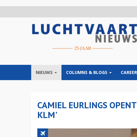
Overslaan
en
naar
de
inhoud
gaan
NIEUWS
COLUMNS & BLOGS
CAREER
CAMIEL EURLINGS OPENT
KLM'