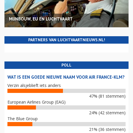
MIJNBOUW, EU EN LUCHTVAART
PARTNERS VAN LUCHTVAARTNIEUWS.NL!
POLL
WAT IS EEN GOEDE NIEUWE NAAM VOOR AIR FRANCE-KLM?
Verzin alsjeblieft iets anders
47% (81 stemmen)
European Airlines Group (EAG)
24% (42 stemmen)
The Blue Group
21% (36 stemmen)