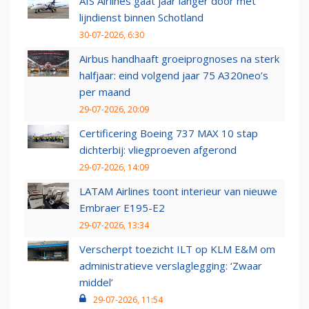
AIS Airlines gaat jaar langer door met
lijndienst binnen Schotland
30-07-2026, 6:30
Airbus handhaaft groeiprognoses na sterk
halfjaar: eind volgend jaar 75 A320neo’s
per maand
29-07-2026, 20:09
Certificering Boeing 737 MAX 10 stap
dichterbij: vliegproeven afgerond
29-07-2026, 14:09
LATAM Airlines toont interieur van nieuwe
Embraer E195-E2
29-07-2026, 13:34
Verscherpt toezicht ILT op KLM E&M om
administratieve verslaglegging: ‘Zwaar
middel’
29-07-2026, 11:54