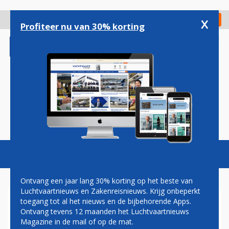
Overslaan
en
x
Digitaal Magazine
Registreer
Check in
naar
Profiteer nu van 30% korting
de
inhoud
gaan
Magazine
Podcasts
Vacatures
Toggl
naviga
Ontvang een jaar lang 30% korting op het beste van
Luchtvaartnieuws en Zakenreisnieuws. Krijg onbeperkt
toegang tot al het nieuws en de bijbehorende Apps.
COMMENTAAR: BLAUW
Ontvang tevens 12 maanden het Luchtvaartnieuws
BLOED
Magazine in de mail of op de mat.