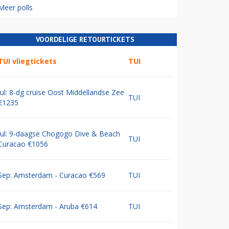
Meer polls
VOORDELIGE RETOURTICKETS
TUI vliegtickets
TUI
Jul: 8-dg cruise Oost Middellandse Zee
TUI
€1235
Jul: 9-daagse Chogogo Dive & Beach
TUI
Curacao €1056
Sep: Amsterdam - Curacao €569
TUI
Sep: Amsterdam - Aruba €614
TUI