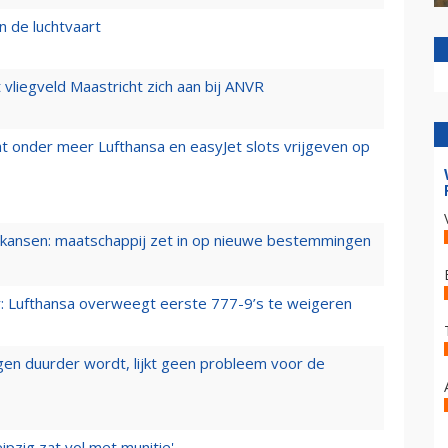
n de luchtvaart
t vliegveld Maastricht zich aan bij ANVR
t onder meer Lufthansa en easyJet slots vrijgeven op
ansen: maatschappij zet in op nieuwe bestemmingen
er: Lufthansa overweegt eerste 777-9’s te weigeren
iegen duurder wordt, lijkt geen probleem voor de
ipzig zat vol met munitie'