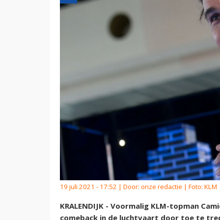
19 juli 2021 - 17:52 | Door:
onze redactie
| Foto: KLM
KRALENDIJK - Voormalig KLM-topman Camiel 
comeback in de luchtvaart door toe te tr