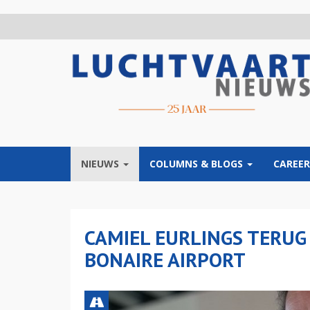
Overslaan
en
naar
de
inhoud
gaan
NIEUWS
COLUMNS & BLOGS
CAREER
CAMIEL EURLINGS TERUG 
BONAIRE AIRPORT