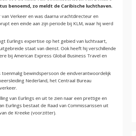
ustus benoemd, zo meldt de Caribische luchthaven.
r van Verkeer en was daarna vrachtdirecteur en
upt een einde aan zijn periode bij KLM, waar hij werd
ngt Eurlings expertise op het gebied van luchtvaart,
itgebreide staat van dienst. Ook heeft hij verschillende
ere bij American Express Global Business Travel en
 als toenmalig bewindspersoon de eindverantwoordelijk
rkeersleiding Nederland, het Centraal Bureau
verkeer.
ing van Eurlings en uit te zien naar een prettige en
n Eurlings bestaat de Raad van Commissarissen uit
an de Kreeke (voorzitter).