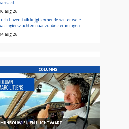
haakt af
06 aug 26
Luchthaven Luik krijgt komende winter weer
passagiersvluchten naar zonbestemmingen
04 aug 26
COLUMNS
MIJNBOUW, EU EN LUCHTVAART