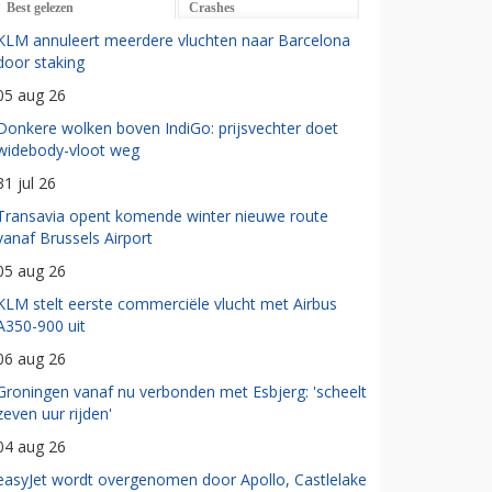
Best gelezen
Crashes
KLM annuleert meerdere vluchten naar Barcelona
door staking
05 aug 26
Donkere wolken boven IndiGo: prijsvechter doet
widebody-vloot weg
31 jul 26
Transavia opent komende winter nieuwe route
vanaf Brussels Airport
05 aug 26
KLM stelt eerste commerciële vlucht met Airbus
A350-900 uit
06 aug 26
Groningen vanaf nu verbonden met Esbjerg: 'scheelt
zeven uur rijden'
04 aug 26
easyJet wordt overgenomen door Apollo, Castlelake