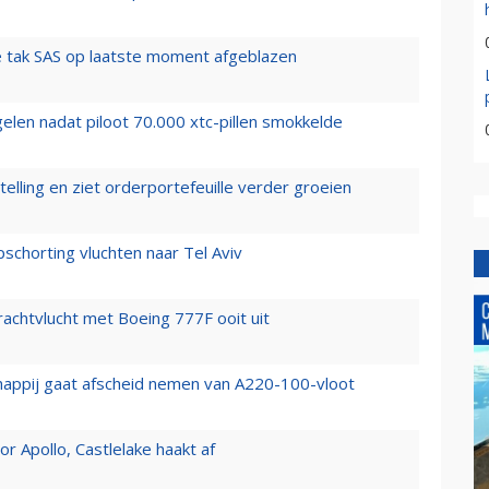
 tak SAS op laatste moment afgeblazen
elen nadat piloot 70.000 xtc-pillen smokkelde
elling en ziet orderportefeuille verder groeien
chorting vluchten naar Tel Aviv
vrachtvlucht met Boeing 777F ooit uit
happij gaat afscheid nemen van A220-100-vloot
 Apollo, Castlelake haakt af