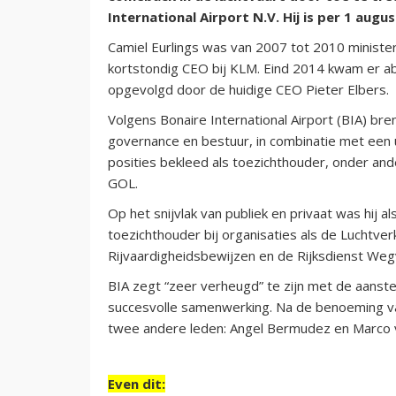
International Airport N.V. Hij is per 1 aug
Camiel Eurlings was van 2007 tot 2010 ministe
kortstondig CEO bij KLM. Eind 2014 kwam er abr
opgevolgd door de huidige CEO Pieter Elbers.
Volgens Bonaire International Airport (BIA) bre
governance en bestuur, in combinatie met een u
posities bekleed als toezichthouder, onder and
GOL.
Op het snijvlak van publiek en privaat was hij
toezichthouder bij organisaties als de Luchtve
Rijvaardigheidsbewijzen en de Rijksdienst Weg
BIA zegt “zeer verheugd” te zijn met de aanstell
succesvolle samenwerking. Na de benoeming va
twee andere leden: Angel Bermudez en Marco v
Even dit: