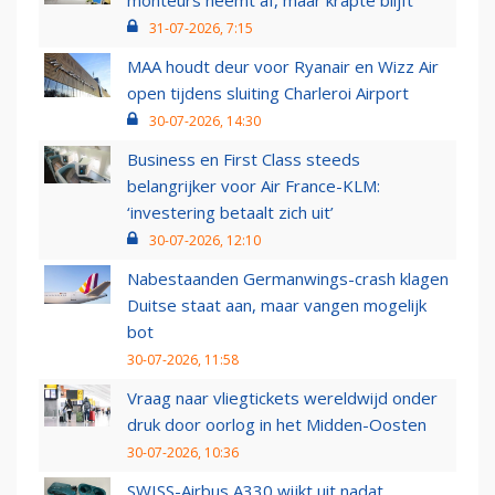
monteurs neemt af, maar krapte blijft
31-07-2026, 7:15
MAA houdt deur voor Ryanair en Wizz Air
open tijdens sluiting Charleroi Airport
30-07-2026, 14:30
Business en First Class steeds
belangrijker voor Air France-KLM:
‘investering betaalt zich uit’
30-07-2026, 12:10
Nabestaanden Germanwings-crash klagen
Duitse staat aan, maar vangen mogelijk
bot
30-07-2026, 11:58
Vraag naar vliegtickets wereldwijd onder
druk door oorlog in het Midden-Oosten
30-07-2026, 10:36
SWISS-Airbus A330 wijkt uit nadat