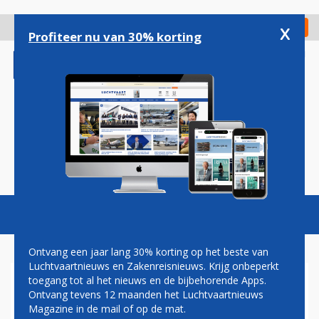
Overslaan
en
x
Digitaal Magazine
Registreer
Check in
naar
Profiteer nu van 30% korting
de
inhoud
gaan
Magazine
Podcasts
Vacatures
Toggl
naviga
Ontvang een jaar lang 30% korting op het beste van
Luchtvaartnieuws en Zakenreisnieuws. Krijg onbeperkt
toegang tot al het nieuws en de bijbehorende Apps.
EVA AIR NEEMT MINDER
Ontvang tevens 12 maanden het Luchtvaartnieuws
BOEING 787-10'S AF
Magazine in de mail of op de mat.