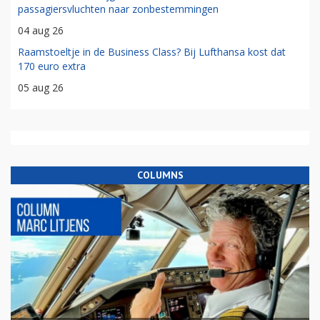
passagiersvluchten naar zonbestemmingen
04 aug 26
Raamstoeltje in de Business Class? Bij Lufthansa kost dat
170 euro extra
05 aug 26
COLUMNS