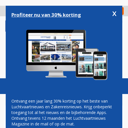
Overslaan
en
x
Digitaal Magazine
Registreer
Check in
naar
Profiteer nu van 30% korting
de
inhoud
gaan
Magazine
Podcasts
Vacatures
Toggl
naviga
Ontvang een jaar lang 30% korting op het beste van
Luchtvaartnieuws en Zakenreisnieuws. Krijg onbeperkt
toegang tot al het nieuws en de bijbehorende Apps.
FAA WIL EXTRA CONTROLE
Ontvang tevens 12 maanden het Luchtvaartnieuws
COCKPITSTOELEN BOEING
Magazine in de mail of op de mat.