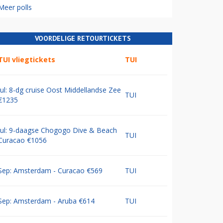
Meer polls
VOORDELIGE RETOURTICKETS
TUI vliegtickets
TUI
Jul: 8-dg cruise Oost Middellandse Zee
TUI
€1235
Jul: 9-daagse Chogogo Dive & Beach
TUI
Curacao €1056
Sep: Amsterdam - Curacao €569
TUI
Sep: Amsterdam - Aruba €614
TUI