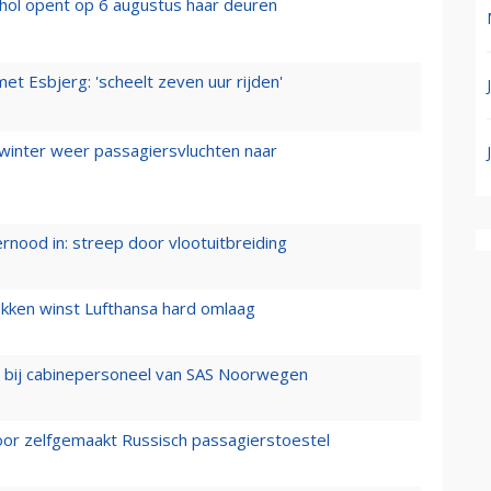
hol opent op 6 augustus haar deuren
t Esbjerg: 'scheelt zeven uur rijden'
 winter weer passagiersvluchten naar
ernood in: streep door vlootuitbreiding
ukken winst Lufthansa hard omlaag
 bij cabinepersoneel van SAS Noorwegen
voor zelfgemaakt Russisch passagierstoestel