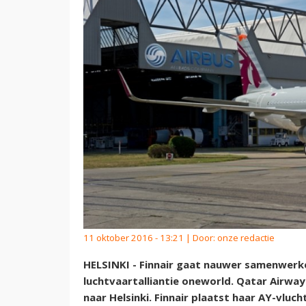
11 oktober 2016 - 13:21 | Door:
onze redactie
HELSINKI - Finnair gaat nauwer samenwerk
luchtvaartalliantie oneworld. Qatar Airwa
naar Helsinki. Finnair plaatst haar AY-vlu