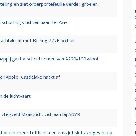
elling en ziet orderportefeuille verder groeien
chorting vluchten naar Tel Aviv
vrachtvlucht met Boeing 777F ooit uit
happij gaat afscheid nemen van A220-100-vloot
 Apollo, Castlelake haakt af
n de luchtvaart
t vliegveld Maastricht zich aan bij ANVR
t onder meer Lufthansa en easyJet slots vrijgeven op