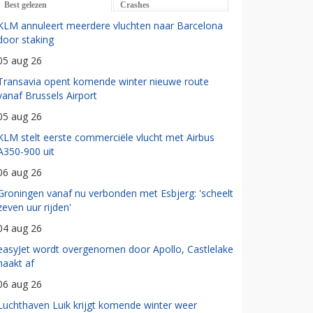
Best gelezen
Crashes
KLM annuleert meerdere vluchten naar Barcelona
door staking
05 aug 26
Transavia opent komende winter nieuwe route
vanaf Brussels Airport
05 aug 26
KLM stelt eerste commerciële vlucht met Airbus
A350-900 uit
06 aug 26
Groningen vanaf nu verbonden met Esbjerg: 'scheelt
zeven uur rijden'
04 aug 26
easyJet wordt overgenomen door Apollo, Castlelake
haakt af
06 aug 26
Luchthaven Luik krijgt komende winter weer