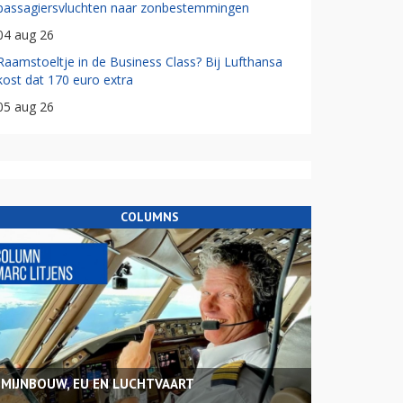
passagiersvluchten naar zonbestemmingen
04 aug 26
Raamstoeltje in de Business Class? Bij Lufthansa
kost dat 170 euro extra
05 aug 26
COLUMNS
MIJNBOUW, EU EN LUCHTVAART