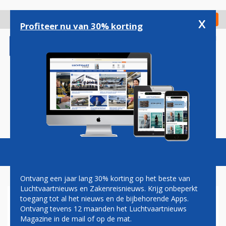
Overslaan
en
x
Digitaal Magazine
Registreer
Check in
naar
Profiteer nu van 30% korting
de
inhoud
gaan
Magazine
Podcasts
Vacatures
Toggl
naviga
Ontvang een jaar lang 30% korting op het beste van
Luchtvaartnieuws en Zakenreisnieuws. Krijg onbeperkt
toegang tot al het nieuws en de bijbehorende Apps.
FLYDUBAI MET 737 MAX
Ontvang tevens 12 maanden het Luchtvaartnieuws
NAAR HELSINKI
Magazine in de mail of op de mat.