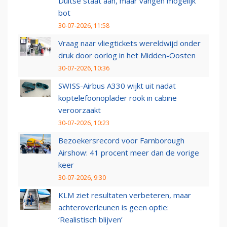
Duitse staat aan, maar vangen mogelijk
bot
30-07-2026, 11:58
Vraag naar vliegtickets wereldwijd onder
druk door oorlog in het Midden-Oosten
30-07-2026, 10:36
SWISS-Airbus A330 wijkt uit nadat
koptelefoonoplader rook in cabine
veroorzaakt
30-07-2026, 10:23
Bezoekersrecord voor Farnborough
Airshow: 41 procent meer dan de vorige
keer
30-07-2026, 9:30
KLM ziet resultaten verbeteren, maar
achteroverleunen is geen optie:
‘Realistisch blijven’