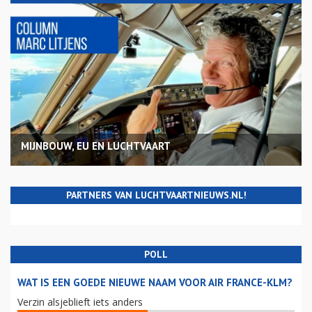
MIJNBOUW, EU EN LUCHTVAART
PARTNERS VAN LUCHTVAARTNIEUWS.NL!
POLL
WAT IS EEN GOEDE NIEUWE NAAM VOOR AIR FRANCE-KLM?
Verzin alsjeblieft iets anders