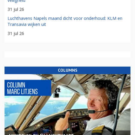
veiligheid
31 jul 26
Luchthavens Napels maand dicht voor onderhoud: KLM en
Transavia wijken uit
31 jul 26
COLUMNS