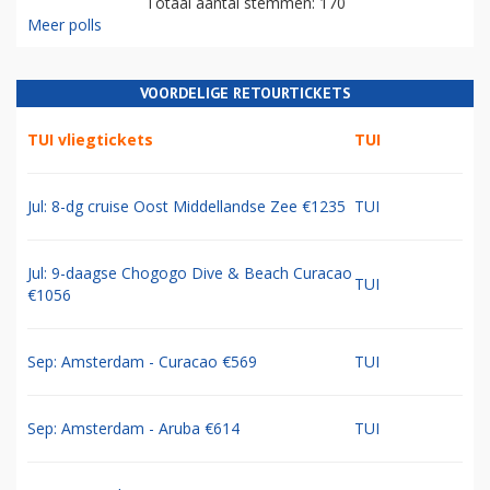
Totaal aantal stemmen: 170
Meer polls
VOORDELIGE RETOURTICKETS
TUI vliegtickets
TUI
Jul: 8-dg cruise Oost Middellandse Zee €1235
TUI
Jul: 9-daagse Chogogo Dive & Beach Curacao
TUI
€1056
Sep: Amsterdam - Curacao €569
TUI
Sep: Amsterdam - Aruba €614
TUI