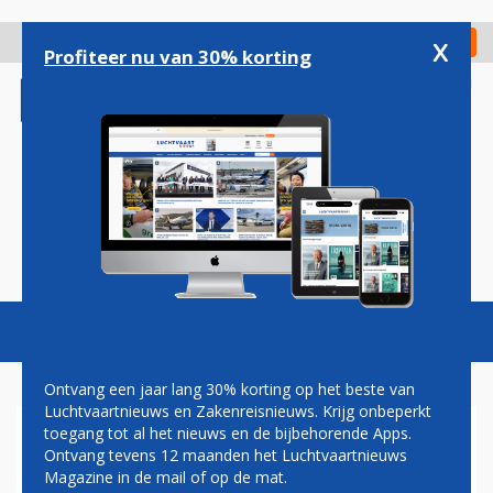
Overslaan
en
x
Digitaal Magazine
Registreer
Check in
naar
Profiteer nu van 30% korting
de
inhoud
gaan
Magazine
Podcasts
Vacatures
Toggl
naviga
Ontvang een jaar lang 30% korting op het beste van
Luchtvaartnieuws en Zakenreisnieuws. Krijg onbeperkt
toegang tot al het nieuws en de bijbehorende Apps.
HELSINKI
Ontvang tevens 12 maanden het Luchtvaartnieuws
Magazine in de mail of op de mat.