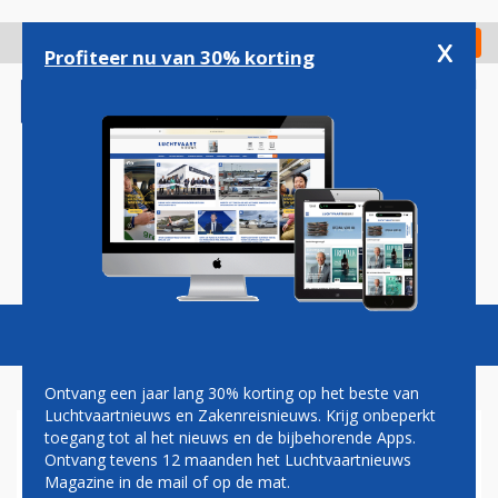
Overslaan
en
x
Digitaal Magazine
Registreer
Check in
naar
Profiteer nu van 30% korting
de
inhoud
gaan
Magazine
Podcasts
Vacatures
Toggl
naviga
Ontvang een jaar lang 30% korting op het beste van
Luchtvaartnieuws en Zakenreisnieuws. Krijg onbeperkt
toegang tot al het nieuws en de bijbehorende Apps.
FINNAIR VOLTOOIT EERSTE
Ontvang tevens 12 maanden het Luchtvaartnieuws
PASSAGIERSVLUCHT MET
Magazine in de mail of op de mat.