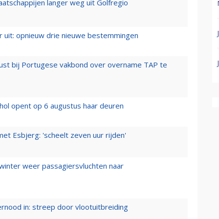
aatschappijen langer weg uit Golfregio
er uit: opnieuw drie nieuwe bestemmingen
rust bij Portugese vakbond over overname TAP te
hol opent op 6 augustus haar deuren
t Esbjerg: 'scheelt zeven uur rijden'
 winter weer passagiersvluchten naar
ernood in: streep door vlootuitbreiding