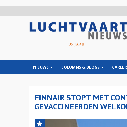
Overslaan
en
naar
de
inhoud
gaan
NIEUWS
COLUMNS & BLOGS
CAREER
FINNAIR STOPT MET CON
GEVACCINEERDEN WELKO