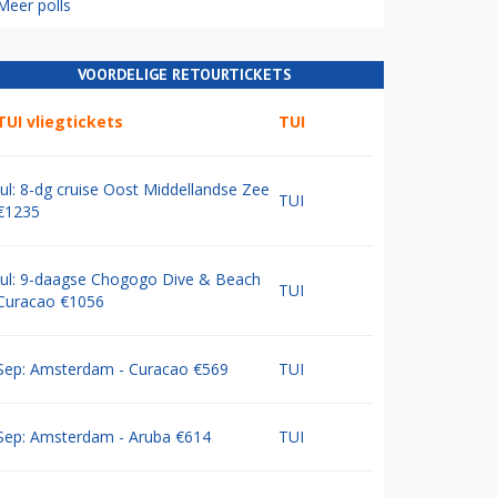
Meer polls
VOORDELIGE RETOURTICKETS
TUI vliegtickets
TUI
Jul: 8-dg cruise Oost Middellandse Zee
TUI
€1235
Jul: 9-daagse Chogogo Dive & Beach
TUI
Curacao €1056
Sep: Amsterdam - Curacao €569
TUI
Sep: Amsterdam - Aruba €614
TUI