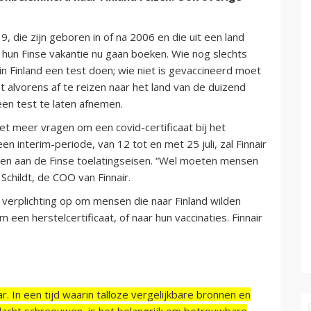
die zijn geboren in of na 2006 en die uit een land
 hun Finse vakantie nu gaan boeken. Wie nog slechts
n Finland een test doen; wie niet is gevaccineerd moet
t alvorens af te reizen naar het land van de duizend
een test te laten afnemen.
et meer vragen om een covid-certificaat bij het
n interim-periode, van 12 tot en met 25 juli, zal Finnair
ldoen aan de Finse toelatingseisen. “Wel moeten mensen
childt, de COO van Finnair.
e verplichting op om mensen die naar Finland wilden
 een herstelcertificaat, of naar hun vaccinaties. Finnair
r. In een tijd waarin talloze vergelijkbare bronnen en
acht schreeuwen, is het belangrijk om betrouwbare