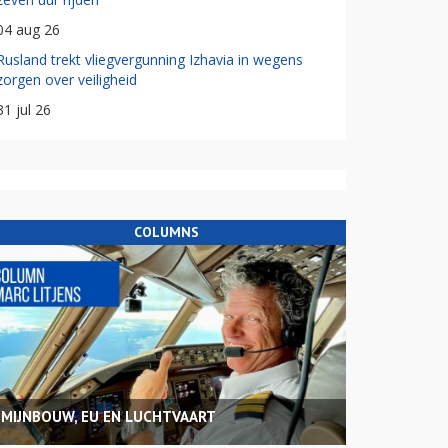
04 aug 26
Rusland trekt vliegvergunning Izhavia in wegens
zorgen over veiligheid
31 jul 26
COLUMNS
MIJNBOUW, EU EN LUCHTVAART