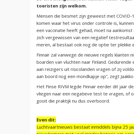
toeristen zijn welkom.
Mensen die besmet zijn geweest met COVID-19, 
komen waar het virus onder controle is, kunnen
een vaccinatie heeft gehad, moet na aankomst i
zich vergewissen van een negatief testresultaa
meren, al bestaat ook nog de optie ter plekke 
Finnair zal vanwege de nieuwe regels klanten ni
boarden van vluchten naar Finland. Gedurende ee
aan reizigers uit risicolanden vragen of zij vo
aan boord nog een mondkapje op”, zegt Jaakko S
Het Finse RIVM legde Finnair eerder dit jaar d
vliegen naar een negatieve test te vragen, of om
gooit die praktijk nu dus overboord.
Even dit:
Luchtvaartnieuws bestaat inmiddels bijna 25 jaa
nieuwkomers met veel minder historie om aand