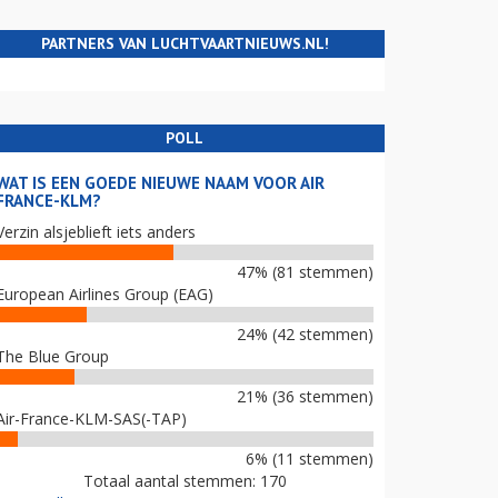
PARTNERS VAN LUCHTVAARTNIEUWS.NL!
POLL
WAT IS EEN GOEDE NIEUWE NAAM VOOR AIR
FRANCE-KLM?
Verzin alsjeblieft iets anders
47% (81 stemmen)
European Airlines Group (EAG)
24% (42 stemmen)
The Blue Group
21% (36 stemmen)
Air-France-KLM-SAS(-TAP)
6% (11 stemmen)
Totaal aantal stemmen: 170