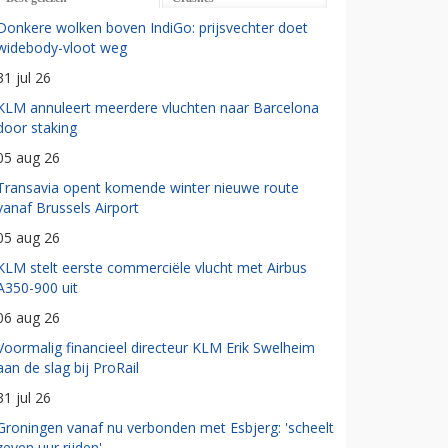
Donkere wolken boven IndiGo: prijsvechter doet
widebody-vloot weg
31 jul 26
KLM annuleert meerdere vluchten naar Barcelona
door staking
05 aug 26
Transavia opent komende winter nieuwe route
vanaf Brussels Airport
05 aug 26
KLM stelt eerste commerciële vlucht met Airbus
A350-900 uit
06 aug 26
Voormalig financieel directeur KLM Erik Swelheim
aan de slag bij ProRail
31 jul 26
Groningen vanaf nu verbonden met Esbjerg: 'scheelt
zeven uur rijden'