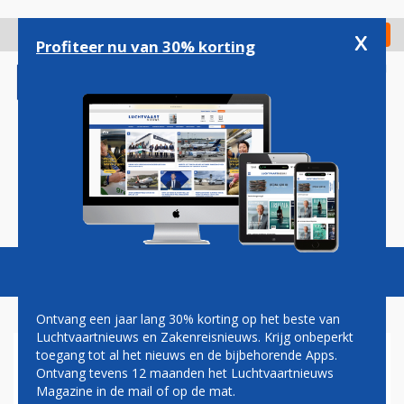
Overslaan
en
x
Digitaal Magazine
Registreer
Check in
naar
Profiteer nu van 30% korting
de
inhoud
gaan
Magazine
Podcasts
Vacatures
Toggl
naviga
Ontvang een jaar lang 30% korting op het beste van
Luchtvaartnieuws en Zakenreisnieuws. Krijg onbeperkt
toegang tot al het nieuws en de bijbehorende Apps.
FNV LUCHTVAART: VAN
Ontvang tevens 12 maanden het Luchtvaartnieuws
UITSTEL KOMT GEEN AFSTEL
Magazine in de mail of op de mat.