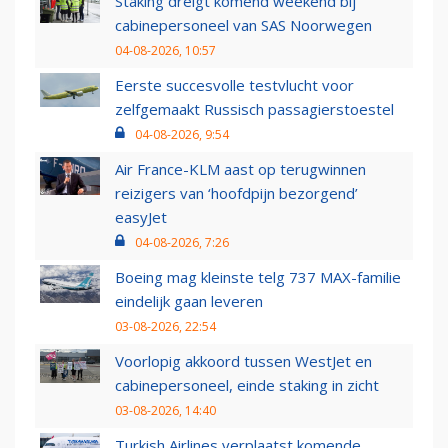
Staking dreigt komend weekend bij
cabinepersoneel van SAS Noorwegen
04-08-2026, 10:57
Eerste succesvolle testvlucht voor
zelfgemaakt Russisch passagierstoestel
04-08-2026, 9:54
Air France-KLM aast op terugwinnen
reizigers van ‘hoofdpijn bezorgend’
easyJet
04-08-2026, 7:26
Boeing mag kleinste telg 737 MAX-familie
eindelijk gaan leveren
03-08-2026, 22:54
Voorlopig akkoord tussen WestJet en
cabinepersoneel, einde staking in zicht
03-08-2026, 14:40
Turkish Airlines verplaatst komende