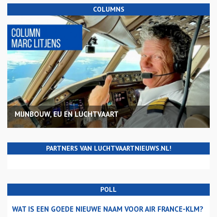
COLUMNS
MIJNBOUW, EU EN LUCHTVAART
PARTNERS VAN LUCHTVAARTNIEUWS.NL!
POLL
WAT IS EEN GOEDE NIEUWE NAAM VOOR AIR FRANCE-KLM?