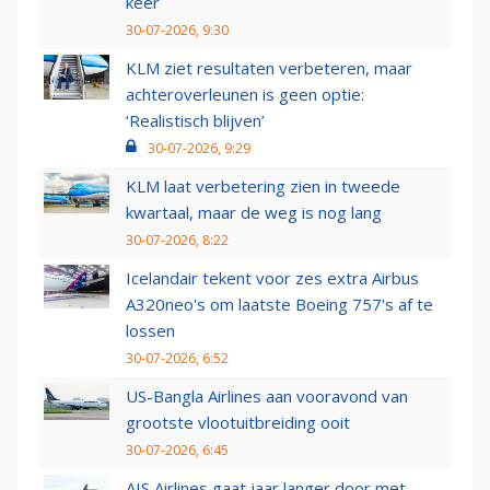
keer
30-07-2026, 9:30
KLM ziet resultaten verbeteren, maar
achteroverleunen is geen optie:
‘Realistisch blijven’
30-07-2026, 9:29
KLM laat verbetering zien in tweede
kwartaal, maar de weg is nog lang
30-07-2026, 8:22
Icelandair tekent voor zes extra Airbus
A320neo's om laatste Boeing 757's af te
lossen
30-07-2026, 6:52
US-Bangla Airlines aan vooravond van
grootste vlootuitbreiding ooit
30-07-2026, 6:45
AIS Airlines gaat jaar langer door met