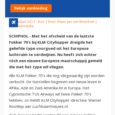
EIGENAAR
Bekijk aanbieding
30 oktober 2017 - 9:42 | Door:
Klaas-Jan van Woerkom
|
Foto: Reismedia
SCHIPHOL - Met het afscheid van de laatste
Fokker 70’s bij KLM Cityhopper dreigde het
geliefde type voorgoed uit het Europese
luchtruim te verdwijnen. Nu heeft zich echter
tóch een nieuwe Europese maatschappij gemeld
die met het type wil vliegen.
Alle KLM Fokker 70’s die nog vliegwaardig zijn worden
verkocht. De toestellen beginnen een nieuw leven in
Afrika, Azië en Zuid-Amerika én in Europa. Het
Cypriotische TUS Airways wil twee Fokker 70’s
hebben, zo meldt KLM Cityhopper-directeur Warner
Rootliep aan
Luchtvaartnieuws.nl
.
TUS Airways kocht eerder dit jaar al twee Fokker