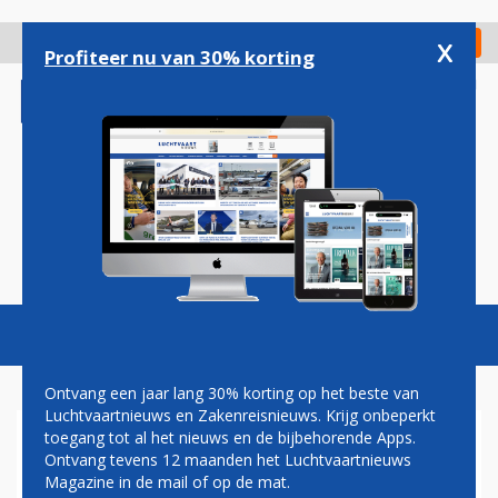
Overslaan
en
x
Digitaal Magazine
Registreer
Check in
naar
Profiteer nu van 30% korting
de
inhoud
gaan
Magazine
Podcasts
Vacatures
Toggl
naviga
Ontvang een jaar lang 30% korting op het beste van
Luchtvaartnieuws en Zakenreisnieuws. Krijg onbeperkt
toegang tot al het nieuws en de bijbehorende Apps.
FOKKER 70 SLAAT VLEUGELS
Ontvang tevens 12 maanden het Luchtvaartnieuws
UIT BIJ NIEUWE EUROPESE
Magazine in de mail of op de mat.